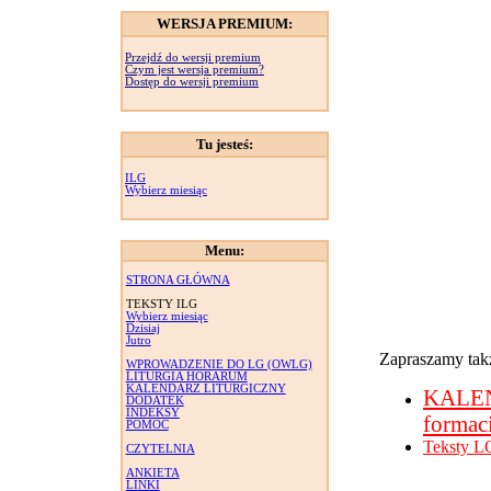
WERSJA PREMIUM:
Przejdź do wersji premium
Czym jest wersja premium?
Dostęp do wersji premium
Tu jesteś:
ILG
Wybierz miesiąc
Menu:
STRONA GŁÓWNA
TEKSTY ILG
Wybierz miesiąc
Dzisiaj
Jutro
Zapraszamy takż
WPROWADZENIE DO LG (OWLG)
LITURGIA HORARUM
KALENDARZ LITURGICZNY
KALE
DODATEK
INDEKSY
formac
POMOC
Teksty L
CZYTELNIA
ANKIETA
LINKI