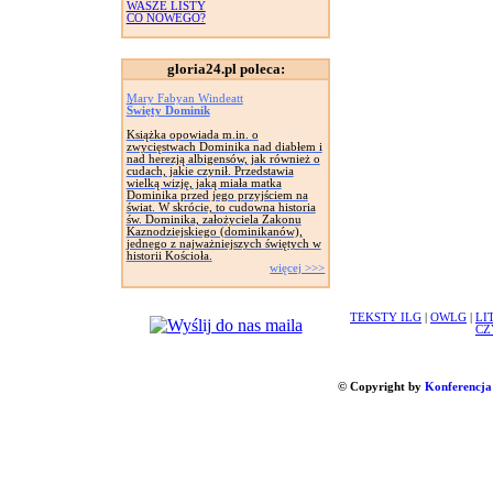
WASZE LISTY
CO NOWEGO?
gloria24.pl poleca:
Mary Fabyan Windeatt
Święty Dominik
Książka opowiada m.in. o
zwycięstwach Dominika nad diabłem i
nad herezją albigensów, jak również o
cudach, jakie czynił. Przedstawia
wielką wizję, jaką miała matka
Dominika przed jego przyjściem na
świat. W skrócie, to cudowna historia
św. Dominika, założyciela Zakonu
Kaznodziejskiego (dominikanów),
jednego z najważniejszych świętych w
historii Kościoła.
więcej >>>
TEKSTY ILG
|
OWLG
|
LI
CZ
© Copyright by
Konferencja 