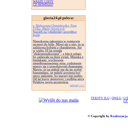
WASZE LISTY
CO NOWEGO?
gloria24.pl poleca:
s. Małgorzata Chmielewska, Piotr
Żyłka, Błażej Strzelczyk
Sposób na (cholernie) szczęśliwe
życie
Niepokorna zakonnica w rozmowie
szczerej do bólu. Mówi się o niej, że to
zadziorna kobieta z charakterem. Już
w wieku 10 lat została
"ekskomunikowana" - z lekcji religii,
bo zadawała za dużo pytań. Mieszka z
biedakami, wychowuje
niepełnosprawnego syna, codziennie
mierzy się z prawdziwymi dramatami.
Mawia, że na miłość nie da się zrobić
biznesplanu, że miłość powinna być
nieco stuknięta, bo inaczej jest nudno.
Od lat burzy stereotypy i podbija serca
Polaków swoją szczerością.
więcej >>>
TEKSTY ILG
|
OWLG
|
LI
CZ
© Copyright by
Konferencja 