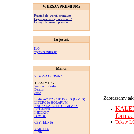
WERSJA PREMIUM:
Przejdź do wersji premium
Czym jest wersja premium?
Dostęp do wersji premium
Tu jesteś:
ILG
Wybierz miesiąc
Menu:
STRONA GŁÓWNA
TEKSTY ILG
Wybierz miesiąc
Dzisiaj
Jutro
Zapraszamy takż
WPROWADZENIE DO LG (OWLG)
LITURGIA HORARUM
KALENDARZ LITURGICZNY
KALE
DODATEK
INDEKSY
formac
POMOC
Teksty L
CZYTELNIA
ANKIETA
LINKI