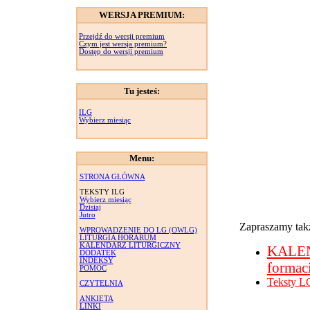
WERSJA PREMIUM:
Przejdź do wersji premium
Czym jest wersja premium?
Dostęp do wersji premium
Tu jesteś:
ILG
Wybierz miesiąc
Menu:
STRONA GŁÓWNA
TEKSTY ILG
Wybierz miesiąc
Dzisiaj
Jutro
Zapraszamy takż
WPROWADZENIE DO LG (OWLG)
LITURGIA HORARUM
KALENDARZ LITURGICZNY
KALE
DODATEK
INDEKSY
formac
POMOC
Teksty L
CZYTELNIA
ANKIETA
LINKI