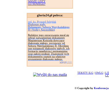
WASZE LISTY
CO NOWEGO?
gloria24.pl poleca:
red. ks. Ryszard Selejdak
Diakonat stały.
Dokumenty Soboru Watykańskiego
II i Stolicy Apostolskiej
Redaktor tego opracowania starał się
zebrać najważniejsze dokumenty
Magisterium Kościoła dotyczące
diakonatu stałego, począwszy od
Soboru Watykańskiego II. Określają
one tożsamość diakonów stałych, ich
formację zasadniczą i permanentną
oraz zakres posługi. Znajomość tych
dokumentów rzutuje na właściwe
zrozumienie diakonatu stałego.
więcej >>>
TEKSTY ILG
|
OWLG
|
LI
CZ
© Copyright by
Konferencja 