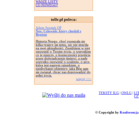
WASZE LISTY
CO NOWEGO?
tolle.pl poleca:
Adam Szustak OP
Noe. Człowiek, który chodził z
Bogiem
Historia Noego, choć rozegrała się
kilka tysięcy lat temu, nic nie straciła
na swej aktualności. Znajdziesz w niej
opowieść o Twoim życiu, o wszystkim
co je niszczy, o konieczności przejścia
przez doświadczenie śmierci, a nade
wszystko opowieść o ocaleniu, o arce,
która jest naszym ratunkiem, o
niesłychanej obietnicy, jaką Bóg sam
się związał, chcąc nas doprowadzić do
pełni życia.
więcej >>>
TEKSTY ILG
|
OWLG
|
LI
CZ
© Copyright by
Konferencja 