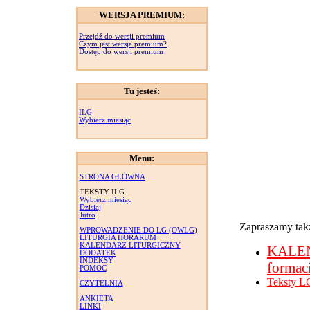
WERSJA PREMIUM:
Przejdź do wersji premium
Czym jest wersja premium?
Dostęp do wersji premium
Tu jesteś:
ILG
Wybierz miesiąc
Menu:
STRONA GŁÓWNA
TEKSTY ILG
Wybierz miesiąc
Dzisiaj
Jutro
Zapraszamy takż
WPROWADZENIE DO LG (OWLG)
LITURGIA HORARUM
KALENDARZ LITURGICZNY
KALE
DODATEK
INDEKSY
formac
POMOC
Teksty L
CZYTELNIA
ANKIETA
LINKI