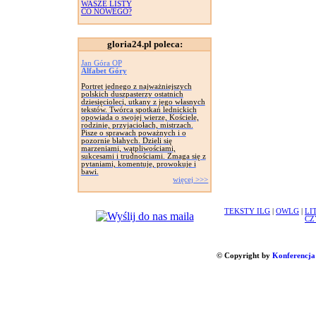
WASZE LISTY
CO NOWEGO?
gloria24.pl poleca:
Jan Góra OP
Alfabet Góry
Portret jednego z najważniejszych
polskich duszpasterzy ostatnich
dziesięcioleci, utkany z jego własnych
tekstów. Twórca spotkań lednickich
opowiada o swojej wierze, Kościele,
rodzinie, przyjaciołach, mistrzach.
Pisze o sprawach poważnych i o
pozornie błahych. Dzieli się
marzeniami, wątpliwościami,
sukcesami i trudnościami. Zmaga się z
pytaniami, komentuje, prowokuje i
bawi.
więcej >>>
TEKSTY ILG
|
OWLG
|
LI
CZ
© Copyright by
Konferencja 