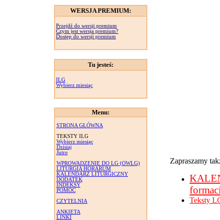
WERSJA PREMIUM:
Przejdź do wersji premium
Czym jest wersja premium?
Dostęp do wersji premium
Tu jesteś:
ILG
Wybierz miesiąc
Menu:
STRONA GŁÓWNA
TEKSTY ILG
Wybierz miesiąc
Dzisiaj
Jutro
Zapraszamy takż
WPROWADZENIE DO LG (OWLG)
LITURGIA HORARUM
KALENDARZ LITURGICZNY
KALE
DODATEK
INDEKSY
formac
POMOC
Teksty L
CZYTELNIA
ANKIETA
LINKI