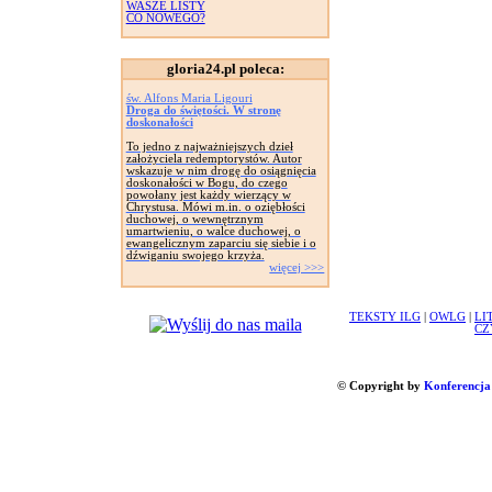
WASZE LISTY
CO NOWEGO?
gloria24.pl poleca:
św. Alfons Maria Ligouri
Droga do świętości. W stronę
doskonałości
To jedno z najważniejszych dzieł
założyciela redemptorystów. Autor
wskazuje w nim drogę do osiągnięcia
doskonałości w Bogu, do czego
powołany jest każdy wierzący w
Chrystusa. Mówi m.in. o oziębłości
duchowej, o wewnętrznym
umartwieniu, o walce duchowej, o
ewangelicznym zaparciu się siebie i o
dźwiganiu swojego krzyża.
więcej >>>
TEKSTY ILG
|
OWLG
|
LI
CZ
© Copyright by
Konferencja 