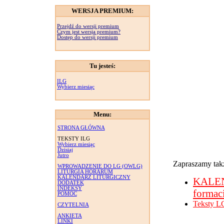
WERSJA PREMIUM:
Przejdź do wersji premium
Czym jest wersja premium?
Dostęp do wersji premium
Tu jesteś:
ILG
Wybierz miesiąc
Menu:
STRONA GŁÓWNA
TEKSTY ILG
Wybierz miesiąc
Dzisiaj
Jutro
Zapraszamy takż
WPROWADZENIE DO LG (OWLG)
LITURGIA HORARUM
KALENDARZ LITURGICZNY
KALE
DODATEK
INDEKSY
formac
POMOC
Teksty L
CZYTELNIA
ANKIETA
LINKI