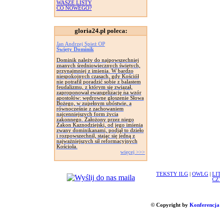
WASZE LISTY
CO NOWEGO?
gloria24.pl poleca:
Jan Andrzej Spież OP
Święty Dominik
Dominik należy do najpowszechniej
znanych średniowiecznych świętych,
przynajmniej z imienia. W bardzo
niespokojnych czasach, gdy Kościół
nie potrafił poradzić sobie z balastem
feudalizmu, z którym się związał,
zaproponował ewangelizację na wzór
apostołów: wędrowne głoszenie Słowa
Bożego, w zupełnym ubóstwie, a
równocześnie z zachowaniem
najcenniejszych form życia
zakonnego. Założony przez niego
Zakon Kaznodziejski, od jego imienia
zwany dominikanami, podjął to dzieło
i rozpowszechnił, stając się jedną z
najważniejszych sił reformacyjnych
Kościoła.
więcej >>>
TEKSTY ILG
|
OWLG
|
LI
CZ
© Copyright by
Konferencja 