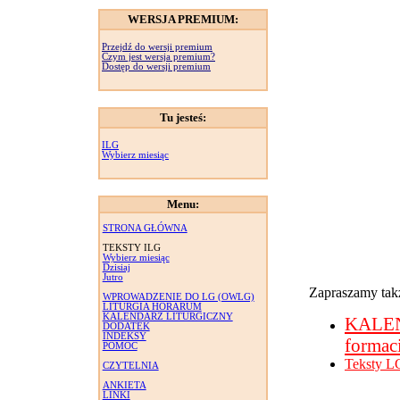
WERSJA PREMIUM:
Przejdź do wersji premium
Czym jest wersja premium?
Dostęp do wersji premium
Tu jesteś:
ILG
Wybierz miesiąc
Menu:
STRONA GŁÓWNA
TEKSTY ILG
Wybierz miesiąc
Dzisiaj
Jutro
Zapraszamy takż
WPROWADZENIE DO LG (OWLG)
LITURGIA HORARUM
KALENDARZ LITURGICZNY
KALE
DODATEK
INDEKSY
formac
POMOC
Teksty L
CZYTELNIA
ANKIETA
LINKI