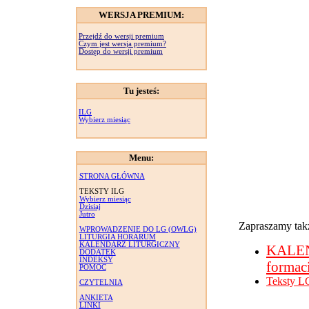
WERSJA PREMIUM:
Przejdź do wersji premium
Czym jest wersja premium?
Dostęp do wersji premium
Tu jesteś:
ILG
Wybierz miesiąc
Menu:
STRONA GŁÓWNA
TEKSTY ILG
Wybierz miesiąc
Dzisiaj
Jutro
Zapraszamy takż
WPROWADZENIE DO LG (OWLG)
LITURGIA HORARUM
KALENDARZ LITURGICZNY
KALE
DODATEK
INDEKSY
formac
POMOC
Teksty L
CZYTELNIA
ANKIETA
LINKI