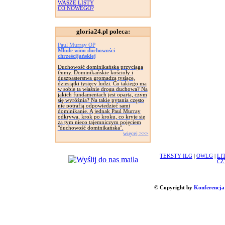
WASZE LISTY
CO NOWEGO?
gloria24.pl poleca:
Paul Murray OP
Młode wino duchowości
chrześcijańskiej
Duchowość dominikańska przyciąga
tłumy. Dominikańskie kościoły i
duszpasterstwa gromadzą tysiące,
dziesiątki tysięcy ludzi. Co takiego ma
w sobie ta właśnie droga duchowa? Na
jakich fundamentach jest oparta, czym
się wyróżnia? Na takie pytania często
nie potrafią odpowiedzieć sami
dominikanie. A jednak Paul Murray
odkrywa, krok po kroku, co kryje się
za tym nieco tajemniczym pojęciem
"duchowość dominikańska".
więcej >>>
TEKSTY ILG
|
OWLG
|
LI
CZ
© Copyright by
Konferencja 