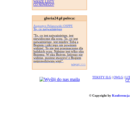
WASZE LISTY
CO NOWEGO?
gloria24.pl poleca:
Augustyn Pelanowski OSPPE
To, co najważniejsze
"To, co jest najważniejsze, jest
niewidoczne dla oczu. To, co jest
najważniejsze, jest między Tobą a
Bogiem i nikt tego nie powinien
widzieć. To nie jest przeznaczone dla
ludzkich oczu. Należne jest tylko oku
Bożemu. W oku Bożym, którego nie
widzisz, możesz stworzyć z Bogiem
najprawdziwszą więź".
więcej >>>
TEKSTY ILG
|
OWLG
|
LI
CZ
© Copyright by
Konferencja 