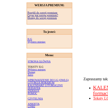
WERSJA PREMIUM:
Przejdź do wersji premium
Czym jest wersja premium?
Dostęp do wersji premium
Tu jesteś:
ILG
Wybierz miesiąc
Menu:
STRONA GŁÓWNA
TEKSTY ILG
Wybierz miesiąc
Dzisiaj
Jutro
Zapraszamy takż
WPROWADZENIE DO LG (OWLG)
LITURGIA HORARUM
KALENDARZ LITURGICZNY
KALE
DODATEK
INDEKSY
formac
POMOC
Teksty L
CZYTELNIA
ANKIETA
LINKI