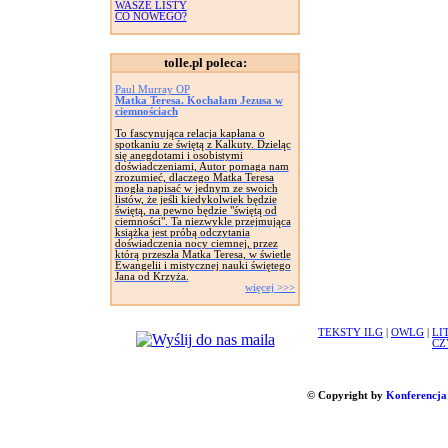
WASZE LISTY
CO NOWEGO?
tolle.pl poleca:
Paul Murray OP
Matka Teresa. Kochałam Jezusa w
ciemnościach
To fascynująca relacja kapłana o
spotkaniu ze świętą z Kalkuty. Dzieląc
się anegdotami i osobistymi
doświadczeniami, Autor pomaga nam
zrozumieć, dlaczego Matka Teresa
mogła napisać w jednym ze swoich
listów, że jeśli kiedykolwiek będzie
świętą, na pewno będzie "świętą od
ciemności". Ta niezwykle przejmująca
książka jest próbą odczytania
doświadczenia nocy ciemnej, przez
którą przeszła Matka Teresa, w świetle
Ewangelii i mistycznej nauki świętego
Jana od Krzyża.
więcej >>>
TEKSTY ILG
|
OWLG
|
LI
CZ
© Copyright by
Konferencja 