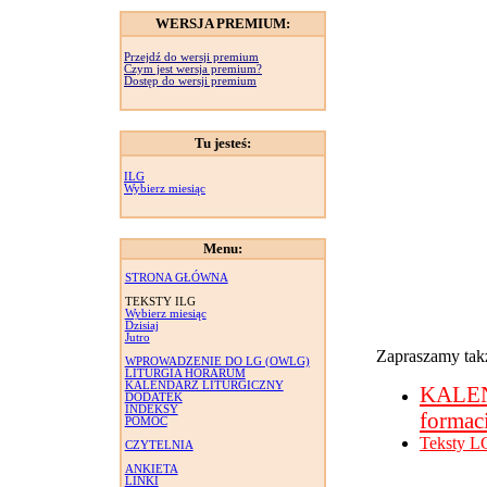
WERSJA PREMIUM:
Przejdź do wersji premium
Czym jest wersja premium?
Dostęp do wersji premium
Tu jesteś:
ILG
Wybierz miesiąc
Menu:
STRONA GŁÓWNA
TEKSTY ILG
Wybierz miesiąc
Dzisiaj
Jutro
Zapraszamy takż
WPROWADZENIE DO LG (OWLG)
LITURGIA HORARUM
KALENDARZ LITURGICZNY
KALE
DODATEK
INDEKSY
formac
POMOC
Teksty L
CZYTELNIA
ANKIETA
LINKI