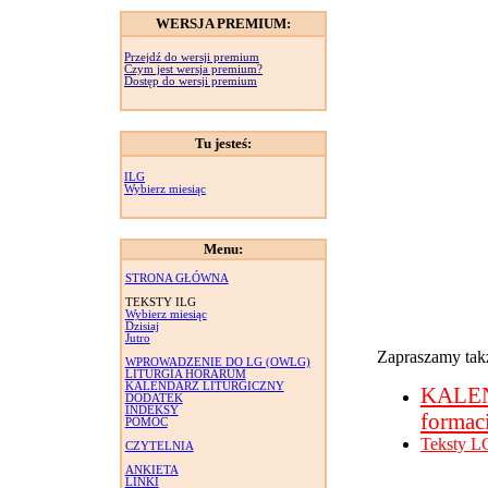
WERSJA PREMIUM:
Przejdź do wersji premium
Czym jest wersja premium?
Dostęp do wersji premium
Tu jesteś:
ILG
Wybierz miesiąc
Menu:
STRONA GŁÓWNA
TEKSTY ILG
Wybierz miesiąc
Dzisiaj
Jutro
Zapraszamy takż
WPROWADZENIE DO LG (OWLG)
LITURGIA HORARUM
KALENDARZ LITURGICZNY
KALE
DODATEK
INDEKSY
formac
POMOC
Teksty L
CZYTELNIA
ANKIETA
LINKI