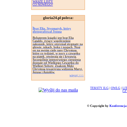
WASZE LISTY
CO NOWEGO?
gloria24.pl poleca:
Brat Elia. Stygmatyk, który
sfotografował Jezusa
Bohaterem książki jest brat Elia
Cataldo, żyjący współcześnie
zakonnik, który otrzymał stygmaty na
głowie, rękach, boku i nogach. Nosi
on na swoim ciele rany Chrystusa,
które co tydzień, w nocy z czwartku
na piątek, otwierają się i krwawią.
Szczególnie intensywnego cierpienia
doznaje od Wielkiego Czwartku do
Wielkiej Soboty. Znakom Męki
Chrystusa towarzysza widzenia Maryi,
Jezusa i Aniołów.
więcej >>>
TEKSTY ILG
|
OWLG
|
LI
CZ
© Copyright by
Konferencja 