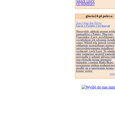
WASZE LISTY
CO NOWEGO?
gloria24.pl poleca:
Joao César das Neves
Łucja z Fatimy i jej kuzyni
Niezwykły, głęboki portret trójk
pastuszków z Fatimy: Hiacynty,
Franciszka i Łucji, przybliżający
czytelnikom ich odważne świad
wiary. Wśród tylu innych wyróżn
oddaniem szczególnego miejsca
uprzywilejowanemu świadkowi
wydarzeń, czyli Łucji. To właśnie
jako najstarszej spośród pastusz
przypadła w udziale główna rola
ona objawiła światu tajemnice
fatimskie i orędzie Matki Bożej. 
powierzono piękne posłannictwo
modlić się o nawrócenie świata i
koniec wojny.
więc