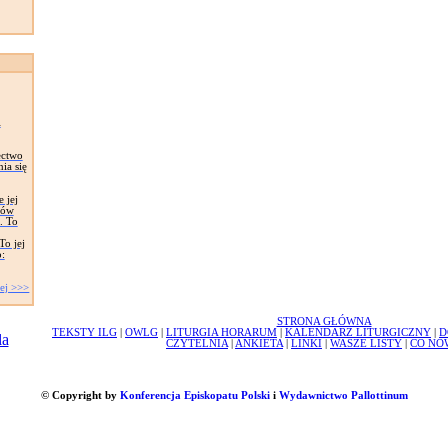
i
ectwo
ia się
 jej
ków
. To
To jej
:
ej >>>
STRONA GŁÓWNA
TEKSTY ILG
|
OWLG
|
LITURGIA HORARUM
|
KALENDARZ LITURGICZNY
|
D
CZYTELNIA
|
ANKIETA
|
LINKI
|
WASZE LISTY
|
CO NO
© Copyright by
Konferencja Episkopatu Polski
i
Wydawnictwo Pallottinum