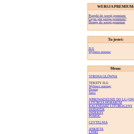
WERSJA PREMIUM
Przejdź do wersji premium
Czym jest wersja premium?
Dostęp do wersji premium
Tu jesteś:
ILG
Wybierz miesiąc
Menu:
STRONA GŁÓWNA
TEKSTY ILG
Wybierz miesiąc
Dzisiaj
Jutro
WPROWADZENIE DO LG (OW
LITURGIA HORARUM
KALENDARZ LITURGICZNY
DODATEK
INDEKSY
POMOC
CZYTELNIA
ANKIETA
LINKI