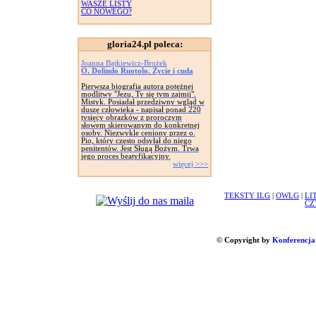
WASZE LISTY
CO NOWEGO?
gloria24.pl poleca:
Joanna Bątkiewicz-Brożek
O. Dolindo Ruotolo. Życie i cuda
Pierwsza biografia autora potężnej
modlitwy "Jezu, Ty się tym zajmij".
Mistyk. Posiadał przedziwny wgląd w
duszę człowieka - napisał ponad 220
tysięcy obrazków z proroczym
słowem skierowanym do konkretnej
osoby. Niezwykle ceniony przez o.
Pio, który często odsyłał do niego
penitentów. Jest Sługą Bożym. Trwa
jego proces beatyfikacyjny.
więcej >>>
TEKSTY ILG
|
OWLG
|
LI
CZ
© Copyright by
Konferencja 