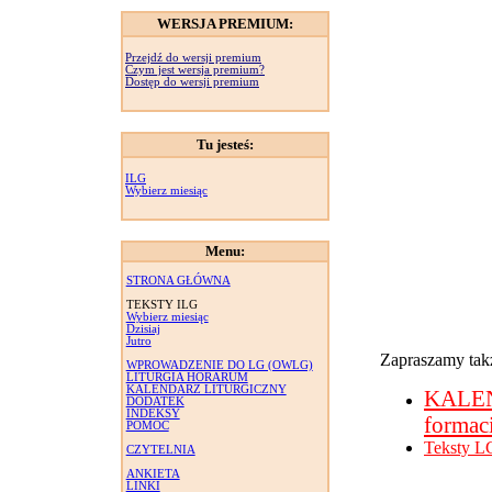
WERSJA PREMIUM:
Przejdź do wersji premium
Czym jest wersja premium?
Dostęp do wersji premium
Tu jesteś:
ILG
Wybierz miesiąc
Menu:
STRONA GŁÓWNA
TEKSTY ILG
Wybierz miesiąc
Dzisiaj
Jutro
Zapraszamy takż
WPROWADZENIE DO LG (OWLG)
LITURGIA HORARUM
KALENDARZ LITURGICZNY
KALE
DODATEK
INDEKSY
formac
POMOC
Teksty L
CZYTELNIA
ANKIETA
LINKI