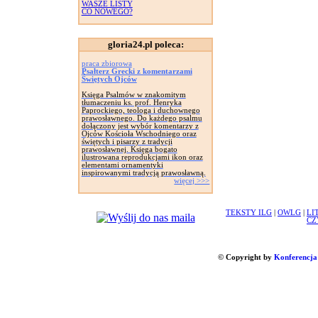
WASZE LISTY
CO NOWEGO?
gloria24.pl poleca:
praca zbiorowa
Psałterz Grecki z komentarzami
Świętych Ojców
Księga Psalmów w znakomitym
tłumaczeniu ks. prof. Henryka
Paprockiego, teologa i duchownego
prawosławnego. Do każdego psalmu
dołączony jest wybór komentarzy z
Ojców Kościoła Wschodniego oraz
świętych i pisarzy z tradycji
prawosławnej. Księga bogato
ilustrowana reprodukcjami ikon oraz
elementami ornamentyki
inspirowanymi tradycją prawosławną.
więcej >>>
TEKSTY ILG
|
OWLG
|
LI
CZ
© Copyright by
Konferencja 