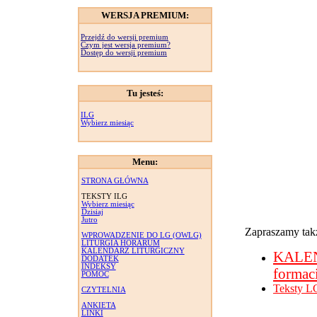
WERSJA PREMIUM:
Przejdź do wersji premium
Czym jest wersja premium?
Dostęp do wersji premium
Tu jesteś:
ILG
Wybierz miesiąc
Menu:
STRONA GŁÓWNA
TEKSTY ILG
Wybierz miesiąc
Dzisiaj
Jutro
Zapraszamy takż
WPROWADZENIE DO LG (OWLG)
LITURGIA HORARUM
KALENDARZ LITURGICZNY
KALE
DODATEK
INDEKSY
formac
POMOC
Teksty L
CZYTELNIA
ANKIETA
LINKI