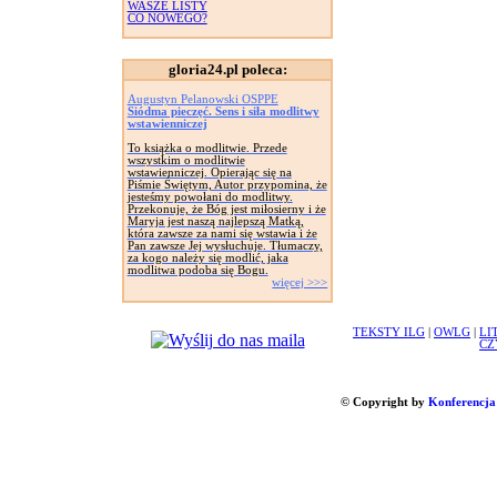
WASZE LISTY
CO NOWEGO?
gloria24.pl poleca:
Augustyn Pelanowski OSPPE
Siódma pieczęć. Sens i siła modlitwy
wstawienniczej
To książka o modlitwie. Przede
wszystkim o modlitwie
wstawienniczej. Opierając się na
Piśmie Świętym, Autor przypomina, że
jesteśmy powołani do modlitwy.
Przekonuje, że Bóg jest miłosierny i że
Maryja jest naszą najlepszą Matką,
która zawsze za nami się wstawia i że
Pan zawsze Jej wysłuchuje. Tłumaczy,
za kogo należy się modlić, jaka
modlitwa podoba się Bogu.
więcej >>>
TEKSTY ILG
|
OWLG
|
LI
CZ
© Copyright by
Konferencja 