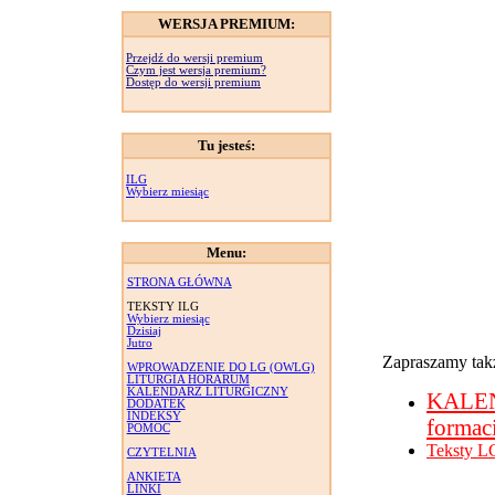
WERSJA PREMIUM:
Przejdź do wersji premium
Czym jest wersja premium?
Dostęp do wersji premium
Tu jesteś:
ILG
Wybierz miesiąc
Menu:
STRONA GŁÓWNA
TEKSTY ILG
Wybierz miesiąc
Dzisiaj
Jutro
Zapraszamy takż
WPROWADZENIE DO LG (OWLG)
LITURGIA HORARUM
KALENDARZ LITURGICZNY
KALE
DODATEK
INDEKSY
formac
POMOC
Teksty L
CZYTELNIA
ANKIETA
LINKI