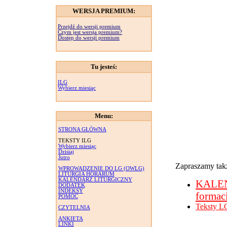
WERSJA PREMIUM:
Przejdź do wersji premium
Czym jest wersja premium?
Dostęp do wersji premium
Tu jesteś:
ILG
Wybierz miesiąc
Menu:
STRONA GŁÓWNA
TEKSTY ILG
Wybierz miesiąc
Dzisiaj
Jutro
Zapraszamy takż
WPROWADZENIE DO LG (OWLG)
LITURGIA HORARUM
KALENDARZ LITURGICZNY
KALE
DODATEK
INDEKSY
formac
POMOC
Teksty L
CZYTELNIA
ANKIETA
LINKI