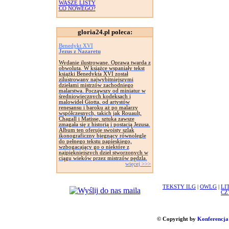
WASZE LISTY
CO NOWEGO?
gloria24.pl poleca:
Benedykt XVI
Jezus z Nazaretu
Wydanie ilustrowane. Oprawa twarda z
obwolutą. W książce wspaniały tekst
książki Benedykta XVI został
zilustrowany najwybitniejszymi
dziełami mistrzów zachodniego
malarstwa. Począwszy od miniatur w
średniowiecznych kodeksach i
malowideł Giotta, od artystów
renesansu i baroku aż po malarzy
współczesnych, takich jak Rouault,
Chagall i Matisse, sztuka zawsze
zmagała się z historią i postacią Jezusa.
Album ten oferuje swoisty szlak
ikonograficzny biegnący równolegle
do pełnego tekstu papieskiego,
wzbogacający go o niektóre z
najpiękniejszych dzieł stworzonych w
ciągu wieków przez mistrzów pędzla.
więcej >>>
TEKSTY ILG
|
OWLG
|
LI
CZ
© Copyright by
Konferencja 