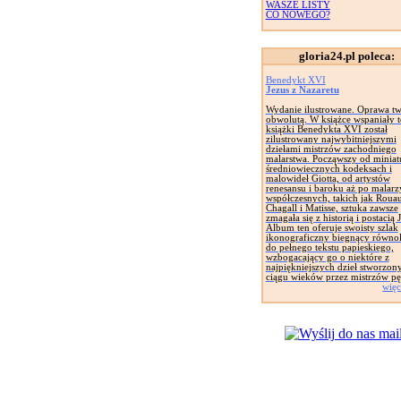
WASZE LISTY
CO NOWEGO?
gloria24.pl poleca:
Benedykt XVI
Jezus z Nazaretu
Wydanie ilustrowane. Oprawa tw
obwolutą. W książce wspaniały t
książki Benedykta XVI został
zilustrowany najwybitniejszymi
dziełami mistrzów zachodniego
malarstwa. Począwszy od miniat
średniowiecznych kodeksach i
malowideł Giotta, od artystów
renesansu i baroku aż po malarz
współczesnych, takich jak Rouau
Chagall i Matisse, sztuka zawsze
zmagała się z historią i postacią 
Album ten oferuje swoisty szlak
ikonograficzny biegnący równol
do pełnego tekstu papieskiego,
wzbogacający go o niektóre z
najpiękniejszych dzieł stworzon
ciągu wieków przez mistrzów pę
więc