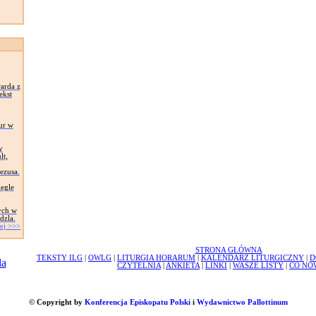
arda z
ekst
ur w
y
lt,
Jezusa.
egle
ych w
dzla.
ej >>>
STRONA GŁÓWNA
TEKSTY ILG
|
OWLG
|
LITURGIA HORARUM
|
KALENDARZ LITURGICZNY
|
D
CZYTELNIA
|
ANKIETA
|
LINKI
|
WASZE LISTY
|
CO NO
© Copyright by
Konferencja Episkopatu Polski
i
Wydawnictwo Pallottinum