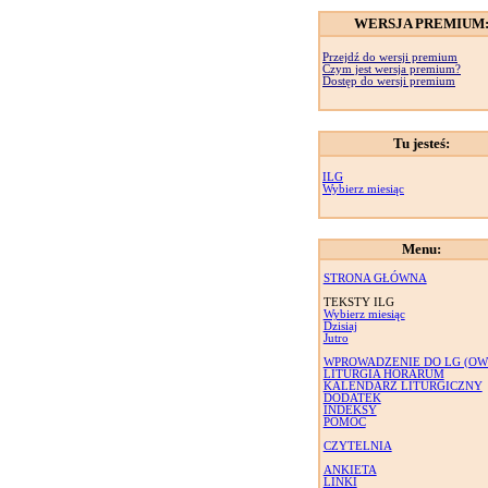
WERSJA PREMIUM
Przejdź do wersji premium
Czym jest wersja premium?
Dostęp do wersji premium
Tu jesteś:
ILG
Wybierz miesiąc
Menu:
STRONA GŁÓWNA
TEKSTY ILG
Wybierz miesiąc
Dzisiaj
Jutro
WPROWADZENIE DO LG (OW
LITURGIA HORARUM
KALENDARZ LITURGICZNY
DODATEK
INDEKSY
POMOC
CZYTELNIA
ANKIETA
LINKI