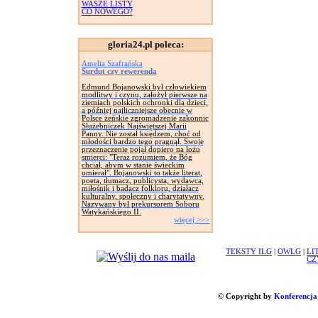
WASZE LISTY
CO NOWEGO?
gloria24.pl poleca:
Amelia Szafrańska
Surdut czy rewerenda
Edmund Bojanowski był człowiekiem
modlitwy i czynu, założył pierwsze na
ziemiach polskich ochronki dla dzieci,
a później najliczniejsze obecnie w
Polsce żeńskie zgromadzenie zakonnic
Służebniczek Najświętszej Marii
Panny. Nie został księdzem, choć od
młodości bardzo tego pragnął. Swoje
przeznaczenie pojął dopiero na łożu
smierci: "Teraz rozumiem, że Bóg
chciał, abym w stanie świeckim
umierał". Bojanowski to także literat,
poeta, tłumacz, publicysta, wydawca,
miłośnik i badacz folkloru, działacz
kulturalny, społeczny i charytatywny.
Nazywany był prekursorem Soboru
Watykańskiego II.
więcej >>>
TEKSTY ILG
|
OWLG
|
LI
CZ
© Copyright by
Konferencja 