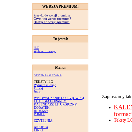
WERSJA PREMIUM:
Przejdź do wersji premium
Czym jest wersja premium?
Dostęp do wersji premium
Tu jesteś:
ILG
Wybierz miesiąc
Menu:
STRONA GŁÓWNA
TEKSTY ILG
Wybierz miesiąc
Dzisiaj
Jutro
Zapraszamy takż
WPROWADZENIE DO LG (OWLG)
LITURGIA HORARUM
KALENDARZ LITURGICZNY
KALE
DODATEK
INDEKSY
formac
POMOC
Teksty L
CZYTELNIA
ANKIETA
LINKI