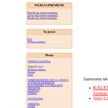
WERSJA PREMIUM:
Przejdź do wersji premium
Czym jest wersja premium?
Dostęp do wersji premium
Tu jesteś:
ILG
Wybierz miesiąc
Menu:
STRONA GŁÓWNA
TEKSTY ILG
Wybierz miesiąc
Dzisiaj
Jutro
Zapraszamy takż
WPROWADZENIE DO LG (OWLG)
LITURGIA HORARUM
KALENDARZ LITURGICZNY
KALE
DODATEK
INDEKSY
formac
POMOC
Teksty L
CZYTELNIA
ANKIETA
LINKI