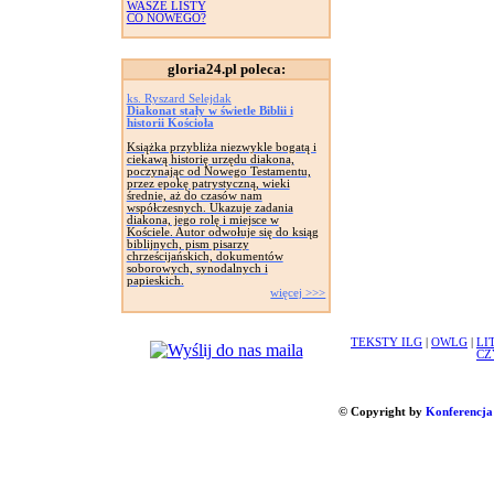
WASZE LISTY
CO NOWEGO?
gloria24.pl poleca:
ks. Ryszard Selejdak
Diakonat stały w świetle Biblii i
historii Kościoła
Książka przybliża niezwykle bogatą i
ciekawą historię urzędu diakona,
poczynając od Nowego Testamentu,
przez epokę patrystyczną, wieki
średnie, aż do czasów nam
współczesnych. Ukazuje zadania
diakona, jego rolę i miejsce w
Kościele. Autor odwołuje się do ksiąg
biblijnych, pism pisarzy
chrześcijańskich, dokumentów
soborowych, synodalnych i
papieskich.
więcej >>>
TEKSTY ILG
|
OWLG
|
LI
CZ
© Copyright by
Konferencja 