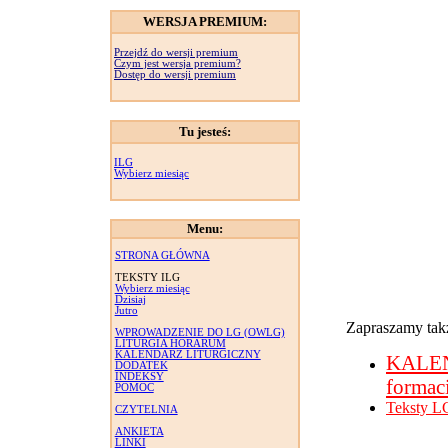
WERSJA PREMIUM:
Przejdź do wersji premium
Czym jest wersja premium?
Dostęp do wersji premium
Tu jesteś:
ILG
Wybierz miesiąc
Menu:
STRONA GŁÓWNA
TEKSTY ILG
Wybierz miesiąc
Dzisiaj
Jutro
Zapraszamy takż
WPROWADZENIE DO LG (OWLG)
LITURGIA HORARUM
KALENDARZ LITURGICZNY
KALE
DODATEK
INDEKSY
formac
POMOC
Teksty L
CZYTELNIA
ANKIETA
LINKI