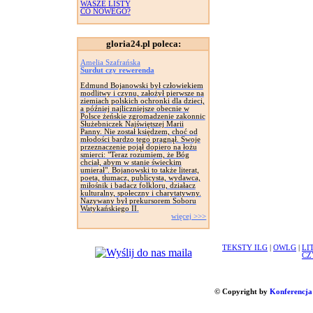
WASZE LISTY
CO NOWEGO?
gloria24.pl poleca:
Amelia Szafrańska
Surdut czy rewerenda
Edmund Bojanowski był człowiekiem
modlitwy i czynu, założył pierwsze na
ziemiach polskich ochronki dla dzieci,
a później najliczniejsze obecnie w
Polsce żeńskie zgromadzenie zakonnic
Służebniczek Najświętszej Marii
Panny. Nie został księdzem, choć od
młodości bardzo tego pragnął. Swoje
przeznaczenie pojął dopiero na łożu
smierci: "Teraz rozumiem, że Bóg
chciał, abym w stanie świeckim
umierał". Bojanowski to także literat,
poeta, tłumacz, publicysta, wydawca,
miłośnik i badacz folkloru, działacz
kulturalny, społeczny i charytatywny.
Nazywany był prekursorem Soboru
Watykańskiego II.
więcej >>>
TEKSTY ILG
|
OWLG
|
LI
CZ
© Copyright by
Konferencja 