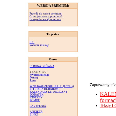
WERSJA PREMIUM:
Przejdź do wersji premium
Czym jest wersja premium?
Dostęp do wersji premium
Tu jesteś:
ILG
Wybierz miesiąc
Menu:
STRONA GŁÓWNA
TEKSTY ILG
Wybierz miesiąc
Dzisiaj
Jutro
Zapraszamy takż
WPROWADZENIE DO LG (OWLG)
LITURGIA HORARUM
KALENDARZ LITURGICZNY
KALE
DODATEK
INDEKSY
formac
POMOC
Teksty L
CZYTELNIA
ANKIETA
LINKI