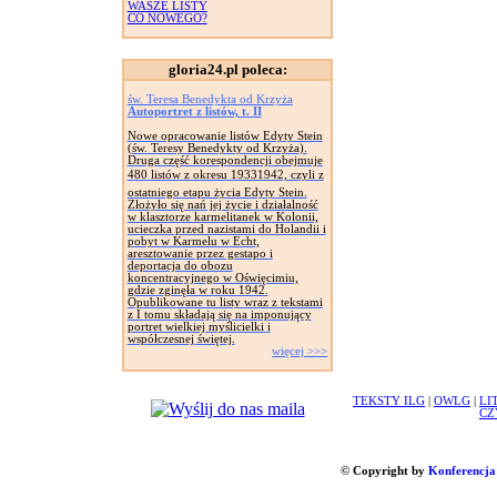
WASZE LISTY
CO NOWEGO?
gloria24.pl poleca:
św. Teresa Benedykta od Krzyża
Autoportret z listów, t. II
Nowe opracowanie listów Edyty Stein
(św. Teresy Benedykty od Krzyża).
Druga część korespondencji obejmuje
480 listów z okresu 19331942, czyli z
ostatniego etapu życia Edyty Stein.
Złożyło się nań jej życie i działalność
w klasztorze karmelitanek w Kolonii,
ucieczka przed nazistami do Holandii i
pobyt w Karmelu w Echt,
aresztowanie przez gestapo i
deportacja do obozu
koncentracyjnego w Oświęcimiu,
gdzie zginęła w roku 1942.
Opublikowane tu listy wraz z tekstami
z I tomu składają się na imponujący
portret wielkiej myślicielki i
współczesnej świętej.
więcej >>>
TEKSTY ILG
|
OWLG
|
LI
CZ
© Copyright by
Konferencja 