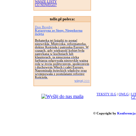
WASZE LISTY
CO NOWEGO?
tolle.pl poleca:
Don Brophy
Katarzyna ze Sieny. Niepokorna
święta
Bohaterka tej książki to postać
niezwykła. Mistyczka, reformatorka,
doktor Kościoła i patronka Europy. W
czasach, gdy większość kobiet była
zamykana w kuchniach lub
klasztorach, ta nieuczona córka
farbiarza odgrywała niezwykle ważną
rolę w życiu politycznym, społecznym
i duchowym Włoch i całej Europy.
Napominała świeckich władców oraz
występowała z postulatami reformy
Kościoła.
więcej >>>
TEKSTY ILG
|
OWLG
|
LI
CZ
© Copyright by
Konferencja 