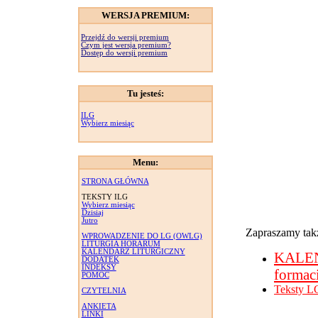
WERSJA PREMIUM:
Przejdź do wersji premium
Czym jest wersja premium?
Dostęp do wersji premium
Tu jesteś:
ILG
Wybierz miesiąc
Menu:
STRONA GŁÓWNA
TEKSTY ILG
Wybierz miesiąc
Dzisiaj
Jutro
Zapraszamy takż
WPROWADZENIE DO LG (OWLG)
LITURGIA HORARUM
KALENDARZ LITURGICZNY
KALE
DODATEK
INDEKSY
formac
POMOC
Teksty L
CZYTELNIA
ANKIETA
LINKI