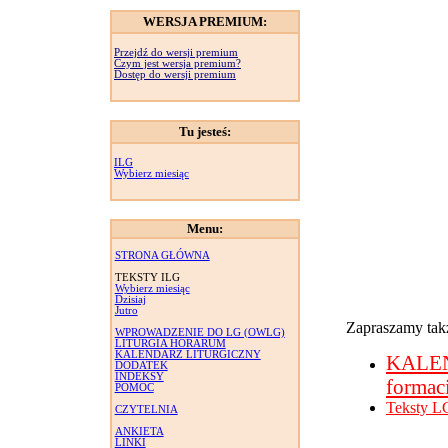
WERSJA PREMIUM:
Przejdź do wersji premium
Czym jest wersja premium?
Dostęp do wersji premium
Tu jesteś:
ILG
Wybierz miesiąc
Menu:
STRONA GŁÓWNA
TEKSTY ILG
Wybierz miesiąc
Dzisiaj
Jutro
Zapraszamy takż
WPROWADZENIE DO LG (OWLG)
LITURGIA HORARUM
KALENDARZ LITURGICZNY
KALE
DODATEK
INDEKSY
formac
POMOC
Teksty L
CZYTELNIA
ANKIETA
LINKI