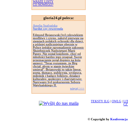
WASZE LISTY
CO NOWEGO?
gloria24.pl poleca:
Amelia Szafrańska
Surdut czy rewerenda
Edmund Bojanowski był człowiekiem
modlitwy i czynu, założył pierwsze na
ziemiach polskich ochronki dla dzieci,
a później najliczniejsze obecnie w
Polsce żeńskie zgromadzenie zakonnic
Służebniczek Najświętszej Marii
Panny. Nie został księdzem, choć od
młodości bardzo tego pragnął. Swoje
przeznaczenie pojął dopiero na łożu
smierci: "Teraz rozumiem, że Bóg
chciał, abym w stanie świeckim
umierał". Bojanowski to także literat,
poeta, tłumacz, publicysta, wydawca,
miłośnik i badacz folkloru, działacz
kulturalny, społeczny i charytatywny.
Nazywany był prekursorem Soboru
Watykańskiego II.
więcej >>>
TEKSTY ILG
|
OWLG
|
LI
CZ
© Copyright by
Konferencja 