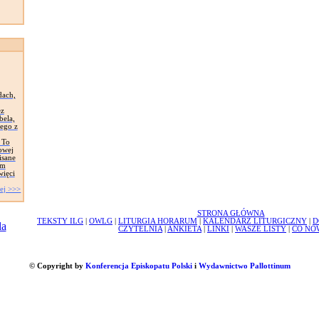
dach,
ez
bela,
iego z
 To
owej
isane
ym
więci
ej >>>
STRONA GŁÓWNA
TEKSTY ILG
|
OWLG
|
LITURGIA HORARUM
|
KALENDARZ LITURGICZNY
|
D
CZYTELNIA
|
ANKIETA
|
LINKI
|
WASZE LISTY
|
CO NO
© Copyright by
Konferencja Episkopatu Polski
i
Wydawnictwo Pallottinum