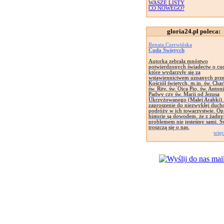
WASZE LISTY
CO NOWEGO?
gloria24.pl poleca:
Renata Czerwińska
Cuda Świętych
Autorka zebrała mnóstwo
potwierdzonych świadectw o cu
które wydarzyły się za
wstawiennictwem uznanych prz
Kościół świętych, m.in. św. Char
św. Rity, św. Ojca Pio, św. Anton
Padwy czy św. Marii od Jezusa
Ukrzyżowanego (Małej Arabki).
zaproszenie do niezwykłej duch
podróży w ich towarzystwie. Op
historie są dowodem, że z żadn
problemem nie jesteśmy sami. Ś
troszczą się o nas.
więc