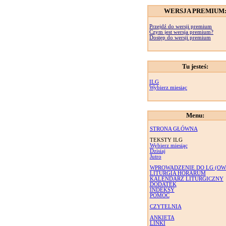
WERSJA PREMIUM
Przejdź do wersji premium
Czym jest wersja premium?
Dostęp do wersji premium
Tu jesteś:
ILG
Wybierz miesiąc
Menu:
STRONA GŁÓWNA
TEKSTY ILG
Wybierz miesiąc
Dzisiaj
Jutro
WPROWADZENIE DO LG (OW
LITURGIA HORARUM
KALENDARZ LITURGICZNY
DODATEK
INDEKSY
POMOC
CZYTELNIA
ANKIETA
LINKI