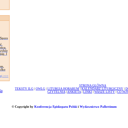
 Sporo
ć.
ońca.
 wybór
sję. I
em,
tylko
ej >>>
STRONA GŁÓWNA
TEKSTY ILG
|
OWLG
|
LITURGIA HORARUM
|
KALENDARZ LITURGICZNY
|
D
CZYTELNIA
|
ANKIETA
|
LINKI
|
WASZE LISTY
|
CO NO
© Copyright by
Konferencja Episkopatu Polski
i
Wydawnictwo Pallottinum