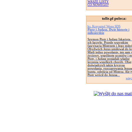
WASZE LISTY
CO NOWEGO?
tolle.pl poleca:
ks. Krzysztof Wons SDS
Piotr i Judasz. Dwie historie i
miłosierdzie
Szymon Piotr i Judasz Iskariota.
ich łączyło. Przede wszystkim
fascynacja Mistrzem i Jego miłoś
Obydwóch Jezus umiłował do k
Mieli jedno powołanie, ten sam
życiowy, wspólnotę uczniów i mi
Piotr, i Judasz posiadali władzę
leczenia wszelkich chorób. Obaj
doświadczyli także kryzysu
powołania, rozczarowania Jezus
buntu, odejścia od Mistrza. Ale 
Piotr wrócił do Jezusa...
więc