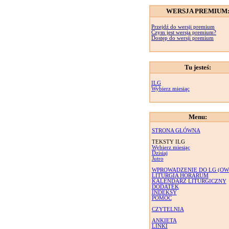
WERSJA PREMIUM
Przejdź do wersji premium
Czym jest wersja premium?
Dostęp do wersji premium
Tu jesteś:
ILG
Wybierz miesiąc
Menu:
STRONA GŁÓWNA
TEKSTY ILG
Wybierz miesiąc
Dzisiaj
Jutro
WPROWADZENIE DO LG (OW
LITURGIA HORARUM
KALENDARZ LITURGICZNY
DODATEK
INDEKSY
POMOC
CZYTELNIA
ANKIETA
LINKI