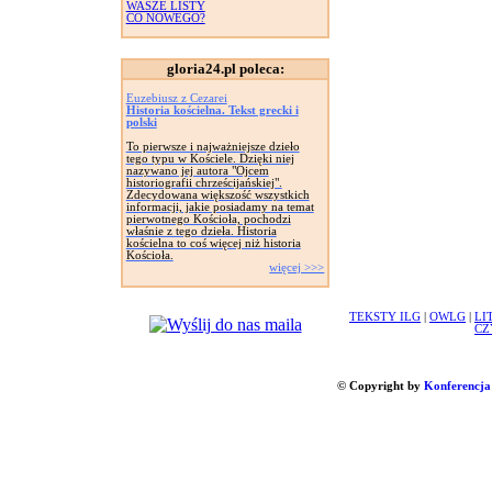
WASZE LISTY
CO NOWEGO?
gloria24.pl poleca:
Euzebiusz z Cezarei
Historia kościelna. Tekst grecki i
polski
To pierwsze i najważniejsze dzieło
tego typu w Kościele. Dzięki niej
nazywano jej autora "Ojcem
historiografii chrześcijańskiej".
Zdecydowana większość wszystkich
informacji, jakie posiadamy na temat
pierwotnego Kościoła, pochodzi
właśnie z tego dzieła. Historia
kościelna to coś więcej niż historia
Kościoła.
więcej >>>
TEKSTY ILG
|
OWLG
|
LI
CZ
© Copyright by
Konferencja 