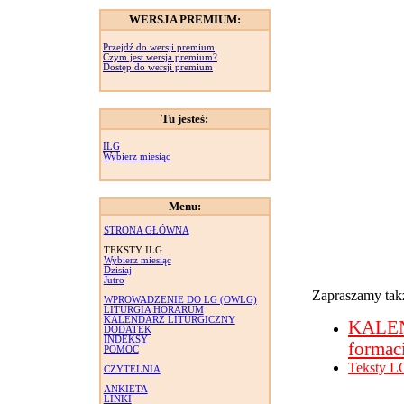
WERSJA PREMIUM:
Przejdź do wersji premium
Czym jest wersja premium?
Dostęp do wersji premium
Tu jesteś:
ILG
Wybierz miesiąc
Menu:
STRONA GŁÓWNA
TEKSTY ILG
Wybierz miesiąc
Dzisiaj
Jutro
Zapraszamy takż
WPROWADZENIE DO LG (OWLG)
LITURGIA HORARUM
KALENDARZ LITURGICZNY
KALE
DODATEK
INDEKSY
formac
POMOC
Teksty L
CZYTELNIA
ANKIETA
LINKI