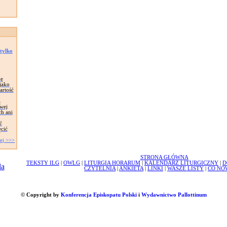
 tylko
ię
jako
artość
ą
owej
ch ani
ć
ęcić
ej >>>
STRONA GŁÓWNA
TEKSTY ILG
|
OWLG
|
LITURGIA HORARUM
|
KALENDARZ LITURGICZNY
|
D
CZYTELNIA
|
ANKIETA
|
LINKI
|
WASZE LISTY
|
CO NO
© Copyright by
Konferencja Episkopatu Polski
i
Wydawnictwo Pallottinum