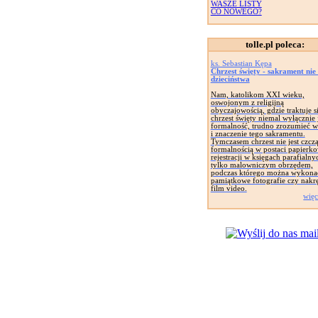
WASZE LISTY
CO NOWEGO?
tolle.pl poleca:
ks. Sebastian Kępa
Chrzest święty - sakrament nie
dzieciństwa
Nam, katolikom XXI wieku,
oswojonym z religijną
obyczajowością, gdzie traktuje s
chrzest święty niemal wyłącznie 
formalność, trudno zrozumieć w
i znaczenie tego sakramentu.
Tymczasem chrzest nie jest czcz
formalnością w postaci papierk
rejestracji w księgach parafialny
tylko malowniczym obrzędem,
podczas którego można wykona
pamiątkowe fotografie czy nakr
film video.
więc