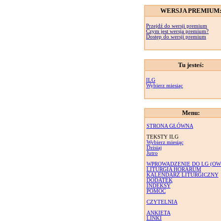
WERSJA PREMIUM
Przejdź do wersji premium
Czym jest wersja premium?
Dostęp do wersji premium
Tu jesteś:
ILG
Wybierz miesiąc
Menu:
STRONA GŁÓWNA
TEKSTY ILG
Wybierz miesiąc
Dzisiaj
Jutro
WPROWADZENIE DO LG (OW
LITURGIA HORARUM
KALENDARZ LITURGICZNY
DODATEK
INDEKSY
POMOC
CZYTELNIA
ANKIETA
LINKI