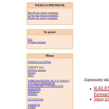
WERSJA PREMIUM:
Przejdź do wersji premium
Czym jest wersja premium?
Dostęp do wersji premium
Tu jesteś:
ILG
Wybierz miesiąc
Menu:
STRONA GŁÓWNA
TEKSTY ILG
Wybierz miesiąc
Dzisiaj
Jutro
Zapraszamy takż
WPROWADZENIE DO LG (OWLG)
LITURGIA HORARUM
KALENDARZ LITURGICZNY
KALE
DODATEK
INDEKSY
formac
POMOC
Teksty L
CZYTELNIA
ANKIETA
LINKI