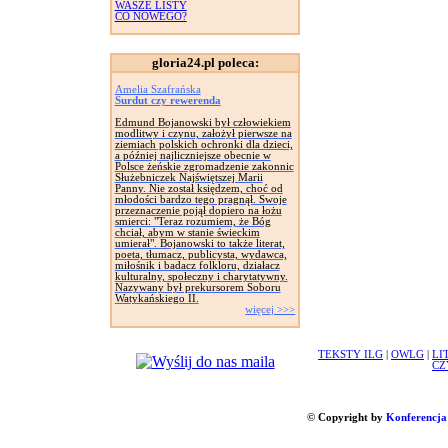
WASZE LISTY
CO NOWEGO?
gloria24.pl poleca:
Amelia Szafrańska
Surdut czy rewerenda
Edmund Bojanowski był człowiekiem
modlitwy i czynu, założył pierwsze na
ziemiach polskich ochronki dla dzieci,
a później najliczniejsze obecnie w
Polsce żeńskie zgromadzenie zakonnic
Służebniczek Najświętszej Marii
Panny. Nie został księdzem, choć od
młodości bardzo tego pragnął. Swoje
przeznaczenie pojął dopiero na łożu
smierci: "Teraz rozumiem, że Bóg
chciał, abym w stanie świeckim
umierał". Bojanowski to także literat,
poeta, tłumacz, publicysta, wydawca,
miłośnik i badacz folkloru, działacz
kulturalny, społeczny i charytatywny.
Nazywany był prekursorem Soboru
Watykańskiego II.
więcej >>>
TEKSTY ILG
|
OWLG
|
LI
CZ
© Copyright by
Konferencja 