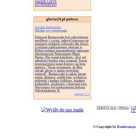
WASZE LISTY
CO NOWEGO?
gloria24.pl poleca:
Amelia Szafrańska
Surdut czy rewerenda
Edmund Bojanowski był człowiekiem
modlitwy i czynu, założył pierwsze na
ziemiach polskich ochronki dla dzieci,
a później najliczniejsze obecnie w
Polsce żeńskie zgromadzenie zakonnic
Służebniczek Najświętszej Marii
Panny. Nie został księdzem, choć od
młodości bardzo tego pragnął. Swoje
przeznaczenie pojął dopiero na łożu
smierci: "Teraz rozumiem, że Bóg
chciał, abym w stanie świeckim
umierał". Bojanowski to także literat,
poeta, tłumacz, publicysta, wydawca,
miłośnik i badacz folkloru, działacz
kulturalny, społeczny i charytatywny.
Nazywany był prekursorem Soboru
Watykańskiego II.
więcej >>>
TEKSTY ILG
|
OWLG
|
LI
CZ
© Copyright by
Konferencja 