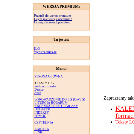
WERSJA PREMIUM:
Przejdź do wersji premium
Czym jest wersja premium?
Dostęp do wersji premium
Tu jesteś:
ILG
Wybierz miesiąc
Menu:
STRONA GŁÓWNA
TEKSTY ILG
Wybierz miesiąc
Dzisiaj
Jutro
Zapraszamy takż
WPROWADZENIE DO LG (OWLG)
LITURGIA HORARUM
KALENDARZ LITURGICZNY
KALE
DODATEK
INDEKSY
formac
POMOC
Teksty L
CZYTELNIA
ANKIETA
LINKI