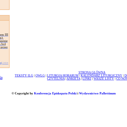
iem III
m).
szenie
 był
 przez
ej >>>
STRONA GŁÓWNA
TEKSTY ILG
|
OWLG
|
LITURGIA HORARUM
|
KALENDARZ LITURGICZNY
|
D
CZYTELNIA
|
ANKIETA
|
LINKI
|
WASZE LISTY
|
CO NO
© Copyright by
Konferencja Episkopatu Polski
i
Wydawnictwo Pallottinum