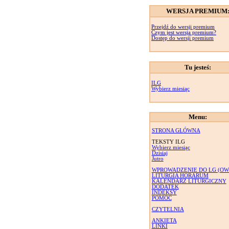
WERSJA PREMIUM
Przejdź do wersji premium
Czym jest wersja premium?
Dostęp do wersji premium
Tu jesteś:
ILG
Wybierz miesiąc
Menu:
STRONA GŁÓWNA
TEKSTY ILG
Wybierz miesiąc
Dzisiaj
Jutro
WPROWADZENIE DO LG (OW
LITURGIA HORARUM
KALENDARZ LITURGICZNY
DODATEK
INDEKSY
POMOC
CZYTELNIA
ANKIETA
LINKI