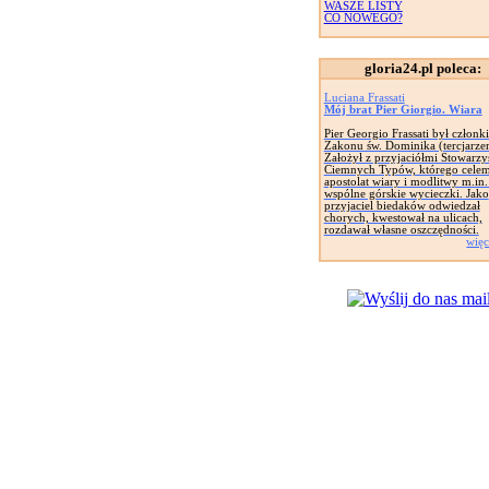
WASZE LISTY
CO NOWEGO?
gloria24.pl poleca:
Luciana Frassati
Mój brat Pier Giorgio. Wiara
Pier Georgio Frassati był członk
Zakonu św. Dominika (tercjarze
Założył z przyjaciółmi Stowarzy
Ciemnych Typów, którego celem
apostolat wiary i modlitwy m.in.
wspólne górskie wycieczki. Jako
przyjaciel biedaków odwiedzał
chorych, kwestował na ulicach,
rozdawał własne oszczędności.
więc