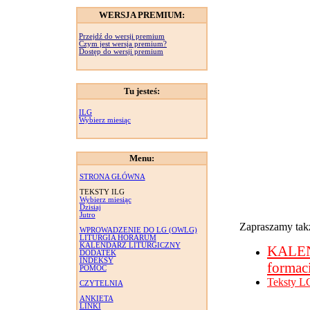
WERSJA PREMIUM:
Przejdź do wersji premium
Czym jest wersja premium?
Dostęp do wersji premium
Tu jesteś:
ILG
Wybierz miesiąc
Menu:
STRONA GŁÓWNA
TEKSTY ILG
Wybierz miesiąc
Dzisiaj
Jutro
Zapraszamy takż
WPROWADZENIE DO LG (OWLG)
LITURGIA HORARUM
KALENDARZ LITURGICZNY
KALE
DODATEK
INDEKSY
formac
POMOC
Teksty L
CZYTELNIA
ANKIETA
LINKI