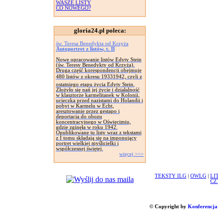
WASZE LISTY
CO NOWEGO?
gloria24.pl poleca:
św. Teresa Benedykta od Krzyża
Autoportret z listów, t. II
Nowe opracowanie listów Edyty Stein
(św. Teresy Benedykty od Krzyża).
Druga część korespondencji obejmuje
480 listów z okresu 19331942, czyli z
ostatniego etapu życia Edyty Stein.
Złożyło się nań jej życie i działalność
w klasztorze karmelitanek w Kolonii,
ucieczka przed nazistami do Holandii i
pobyt w Karmelu w Echt,
aresztowanie przez gestapo i
deportacja do obozu
koncentracyjnego w Oświęcimiu,
gdzie zginęła w roku 1942.
Opublikowane tu listy wraz z tekstami
z I tomu składają się na imponujący
portret wielkiej myślicielki i
współczesnej świętej.
więcej >>>
TEKSTY ILG
|
OWLG
|
LI
CZ
© Copyright by
Konferencja 