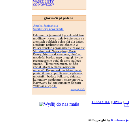
WASZE LISTY
CO NOWEGO?
gloria24.pl poleca:
Amelia Szafrańska
Surdut czy rewerenda
Edmund Bojanowski był człowiekiem
modlitwy i czynu, założył pierwsze na
ziemiach polskich ochronki dla dzieci,
a później najliczniejsze obecnie w
Polsce żeńskie zgromadzenie zakonnic
Służebniczek Najświętszej Marii
Panny. Nie został księdzem, choć od
młodości bardzo tego pragnął. Swoje
przeznaczenie pojął dopiero na łożu
smierci: "Teraz rozumiem, że Bóg
chciał, abym w stanie świeckim
umierał". Bojanowski to także literat,
poeta, tłumacz, publicysta, wydawca,
miłośnik i badacz folkloru, działacz
kulturalny, społeczny i charytatywny.
Nazywany był prekursorem Soboru
Watykańskiego II.
więcej >>>
TEKSTY ILG
|
OWLG
|
LI
CZ
© Copyright by
Konferencja 