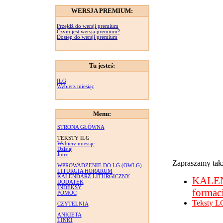
WERSJA PREMIUM:
Przejdź do wersji premium
Czym jest wersja premium?
Dostęp do wersji premium
Tu jesteś:
ILG
Wybierz miesiąc
Menu:
STRONA GŁÓWNA
TEKSTY ILG
Wybierz miesiąc
Dzisiaj
Jutro
Zapraszamy takż
WPROWADZENIE DO LG (OWLG)
LITURGIA HORARUM
KALENDARZ LITURGICZNY
KALE
DODATEK
INDEKSY
formac
POMOC
Teksty L
CZYTELNIA
ANKIETA
LINKI