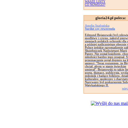
WASZE LISTY
CO NOWEGO?
gloria24.pl poleca:
Amelia Szafrańska
Surdut czy rewerenda
Edmund Bojanowski był człowi
modlitwy i czynu, założył pierw
ziemiach polskich ochronki dla d
a później najliczniejsze obecnie
Polsce żeńskie zgromadzenie za
Służebniczek Najświętszej Marii
Panny. Nie został księdzem, cho
młodości bardzo tego pragnął. 
przeznaczenie pojął dopiero na 
smierci: "Teraz rozumiem, że Bó
chciał, abym w stanie świeckim
umierał". Bojanowski to także lit
poeta, tłumacz, publicysta, wyd
miłośnik i badacz folkloru, dział
kulturalny, społeczny i charytat
Nazywany był prekursorem Sob
Watykańskiego II.
więc