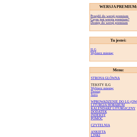
WERSJA PREMIUM
Przejdź do wersji premium
Czym jest wersja premium?
Dostęp do wersji premium
Tu jesteś:
ILG
Wybierz miesiąc
Menu:
STRONA GŁÓWNA
TEKSTY ILG
Wybierz miesiąc
Dzisiaj
Jutro
WPROWADZENIE DO LG (OW
LITURGIA HORARUM
KALENDARZ LITURGICZNY
DODATEK
INDEKSY
POMOC
CZYTELNIA
ANKIETA
LINKI