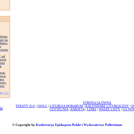
ekiem
sze na
zieci,
 w
konnic
ć od
Swoje
łożu
g
erat,
awca,
acz
ywny.
oru
ej >>>
STRONA GŁÓWNA
TEKSTY ILG
|
OWLG
|
LITURGIA HORARUM
|
KALENDARZ LITURGICZNY
|
D
CZYTELNIA
|
ANKIETA
|
LINKI
|
WASZE LISTY
|
CO NO
© Copyright by
Konferencja Episkopatu Polski
i
Wydawnictwo Pallottinum