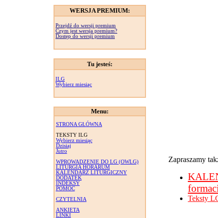
WERSJA PREMIUM:
Przejdź do wersji premium
Czym jest wersja premium?
Dostęp do wersji premium
Tu jesteś:
ILG
Wybierz miesiąc
Menu:
STRONA GŁÓWNA
TEKSTY ILG
Wybierz miesiąc
Dzisiaj
Jutro
Zapraszamy takż
WPROWADZENIE DO LG (OWLG)
LITURGIA HORARUM
KALENDARZ LITURGICZNY
KALE
DODATEK
INDEKSY
formac
POMOC
Teksty L
CZYTELNIA
ANKIETA
LINKI