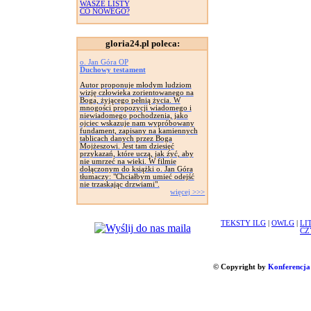
WASZE LISTY
CO NOWEGO?
gloria24.pl poleca:
o. Jan Góra OP
Duchowy testament
Autor proponuje młodym ludziom
wizję człowieka zorientowanego na
Boga, żyjącego pełnią życia. W
mnogości propozycji wiadomego i
niewiadomego pochodzenia, jako
ojciec wskazuje nam wypróbowany
fundament, zapisany na kamiennych
tablicach danych przez Boga
Mojżeszowi. Jest tam dziesięć
przykazań, które uczą, jak żyć, aby
nie umrzeć na wieki. W filmie
dołączonym do książki o. Jan Góra
tłumaczy: "Chciałbym umieć odejść
nie trzaskając drzwiami".
więcej >>>
TEKSTY ILG
|
OWLG
|
LI
CZ
© Copyright by
Konferencja 