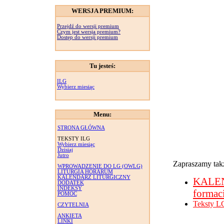
WERSJA PREMIUM:
Przejdź do wersji premium
Czym jest wersja premium?
Dostęp do wersji premium
Tu jesteś:
ILG
Wybierz miesiąc
Menu:
STRONA GŁÓWNA
TEKSTY ILG
Wybierz miesiąc
Dzisiaj
Jutro
Zapraszamy takż
WPROWADZENIE DO LG (OWLG)
LITURGIA HORARUM
KALENDARZ LITURGICZNY
KALE
DODATEK
INDEKSY
formac
POMOC
Teksty L
CZYTELNIA
ANKIETA
LINKI