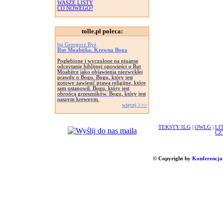
WASZE LISTY
CO NOWEGO?
tolle.pl poleca:
bp Grzegorz Ryś
Rut Moabitka. Krewna Boga
Pogłębione i wyczulone na niuanse
odczytanie biblijnej opowieści o Rut
Moabitce jako objawienia niezwykłej
prawdy o Bogu. Bogu, który jest
gotowy zawiesić prawa religijne, które
sam ustanowił. Bogu, który jest
obrońcą grzeszników. Bogu, który jest
naszym krewnym.
więcej >>>
TEKSTY ILG
|
OWLG
|
LI
CZ
© Copyright by
Konferencja 