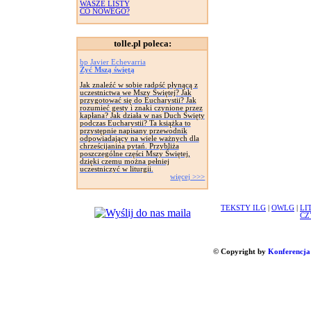
WASZE LISTY
CO NOWEGO?
tolle.pl poleca:
bp Javier Echevarria
Żyć Mszą świętą
Jak znaleźć w sobie radość płynącą z
uczestnictwa we Mszy Świętej? Jak
przygotować się do Eucharystii? Jak
rozumieć gesty i znaki czynione przez
kapłana? Jak działa w nas Duch Święty
podczas Eucharystii? Ta książka to
przystępnie napisany przewodnik
odpowiadający na wiele ważnych dla
chrześcijanina pytań. Przybliża
poszczególne części Mszy Świętej,
dzięki czemu można pełniej
uczestniczyć w liturgii.
więcej >>>
TEKSTY ILG
|
OWLG
|
LI
CZ
© Copyright by
Konferencja 