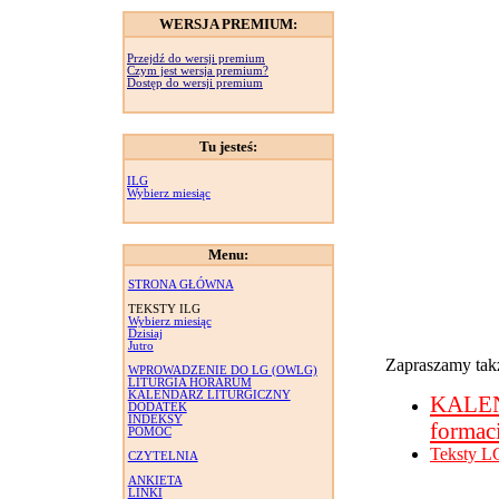
WERSJA PREMIUM:
Przejdź do wersji premium
Czym jest wersja premium?
Dostęp do wersji premium
Tu jesteś:
ILG
Wybierz miesiąc
Menu:
STRONA GŁÓWNA
TEKSTY ILG
Wybierz miesiąc
Dzisiaj
Jutro
Zapraszamy takż
WPROWADZENIE DO LG (OWLG)
LITURGIA HORARUM
KALENDARZ LITURGICZNY
KALE
DODATEK
INDEKSY
formac
POMOC
Teksty L
CZYTELNIA
ANKIETA
LINKI