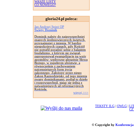
WASZE LISTY
CO NOWEGO?
gloria24.pl poleca:
Jan Andrzej Spież OP
Święty Dominik
Dominik należy do najpowszechniej
znanych średniowiecznych świętych,
przynajmniej z imienia. W bardzo
niespokojnych czasach, gdy Kościół
nie potrafił poradzić sobie z balastem
feudalizmu, z którym się związał,
zaproponował ewangelizację na wzór
apostołów: wędrowne głoszenie Słowa
Bożego, w zupełnym ubóstwie, a
równocześnie z zachowaniem
najcenniejszych form życia
zakonnego. Założony przez niego
Zakon Kaznodziejski, od jego imienia
zwany dominikanami, podjął to dzieło
i rozpowszechnił, stając się jedną z
najważniejszych sił reformacyjnych
Kościoła.
więcej >>>
TEKSTY ILG
|
OWLG
|
LI
CZ
© Copyright by
Konferencja 