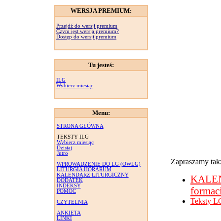
WERSJA PREMIUM:
Przejdź do wersji premium
Czym jest wersja premium?
Dostęp do wersji premium
Tu jesteś:
ILG
Wybierz miesiąc
Menu:
STRONA GŁÓWNA
TEKSTY ILG
Wybierz miesiąc
Dzisiaj
Jutro
Zapraszamy takż
WPROWADZENIE DO LG (OWLG)
LITURGIA HORARUM
KALENDARZ LITURGICZNY
KALE
DODATEK
INDEKSY
formac
POMOC
Teksty L
CZYTELNIA
ANKIETA
LINKI