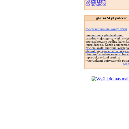
WASZE LISTY
CO NOWEGO?
gloria24.pl poleca:
Święci patroni na każdy dzień
Poszerzone wydanie albumu
przedstawiającego sylwetki świę
uporządkowane według kalenda
liturgicznego. Każda z prezentac
zawiera krótki biogram świętego
etymologię jego imienia. Więks
biogramów wzbogacono o barw
reprodukcje dzieł sztuki z
wizerunkami opisywanych posta
więc