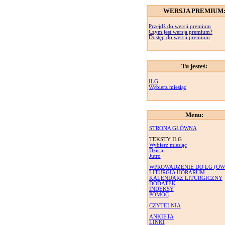
WERSJA PREMIUM
Przejdź do wersji premium
Czym jest wersja premium?
Dostęp do wersji premium
Tu jesteś:
ILG
Wybierz miesiąc
Menu:
STRONA GŁÓWNA
TEKSTY ILG
Wybierz miesiąc
Dzisiaj
Jutro
WPROWADZENIE DO LG (OW
LITURGIA HORARUM
KALENDARZ LITURGICZNY
DODATEK
INDEKSY
POMOC
CZYTELNIA
ANKIETA
LINKI