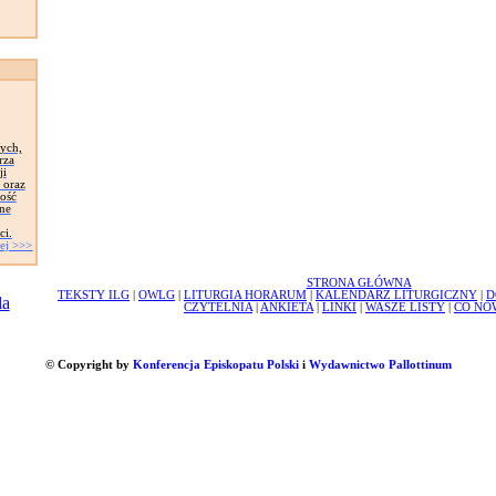
tych,
rza
ji
 oraz
zość
ne
ci.
ej >>>
STRONA GŁÓWNA
TEKSTY ILG
|
OWLG
|
LITURGIA HORARUM
|
KALENDARZ LITURGICZNY
|
D
CZYTELNIA
|
ANKIETA
|
LINKI
|
WASZE LISTY
|
CO NO
© Copyright by
Konferencja Episkopatu Polski
i
Wydawnictwo Pallottinum