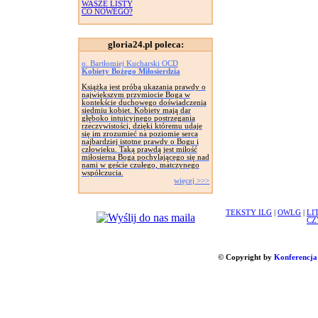
WASZE LISTY
CO NOWEGO?
gloria24.pl poleca:
o. Bartłomiej Kucharski OCD
Kobiety Bożego Miłosierdzia
Książka jest próbą ukazania prawdy o
największym przymiocie Boga w
kontekście duchowego doświadczenia
siedmiu kobiet. Kobiety mają dar
głęboko intuicyjnego postrzegania
rzeczywistości, dzięki któremu udaje
się im zrozumieć na poziomie serca
najbardziej istotne prawdy o Bogu i
człowieku. Taką prawdą jest miłość
miłosierna Boga pochylającego się nad
nami w geście czułego, matczynego
współczucia.
więcej >>>
TEKSTY ILG
|
OWLG
|
LI
CZ
© Copyright by
Konferencja 