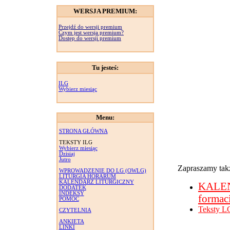
WERSJA PREMIUM:
Przejdź do wersji premium
Czym jest wersja premium?
Dostęp do wersji premium
Tu jesteś:
ILG
Wybierz miesiąc
Menu:
STRONA GŁÓWNA
TEKSTY ILG
Wybierz miesiąc
Dzisiaj
Jutro
Zapraszamy takż
WPROWADZENIE DO LG (OWLG)
LITURGIA HORARUM
KALENDARZ LITURGICZNY
KALE
DODATEK
INDEKSY
formac
POMOC
Teksty L
CZYTELNIA
ANKIETA
LINKI