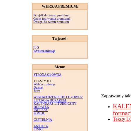
WERSJA PREMIUM:
Przejdź do wersji premium
Czym jest wersja premium?
Dostęp do wersji premium
Tu jesteś:
ILG
Wybierz miesiąc
Menu:
STRONA GŁÓWNA
TEKSTY ILG
Wybierz miesiąc
Dzisiaj
Jutro
Zapraszamy takż
WPROWADZENIE DO LG (OWLG)
LITURGIA HORARUM
KALENDARZ LITURGICZNY
KALE
DODATEK
INDEKSY
formac
POMOC
Teksty L
CZYTELNIA
ANKIETA
LINKI