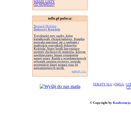
WASZE LISTY
CO NOWEGO?
tolle.pl poleca:
Bernard McGinn
Doktorzy Kościoła
Trzydzieści trzy osoby, które
kształtowały chrześcijaństwo. Książka
pozwala zapoznać się z osobami i
mądrością wszystkich doktorów
Kościoła. Autor kreśli fascynujące
portrety duchowych mistrzów, którym
zawdzięczamy lepsze rozumienie
naszej wiary. Każda z przedstawionych
sylwetek zawiera życiorys, zwięzłą
prezentację danej postaci oraz jej
najważniejszych myśli.
więcej >>>
TEKSTY ILG
|
OWLG
|
LI
CZ
© Copyright by
Konferencja 