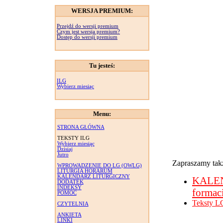
WERSJA PREMIUM:
Przejdź do wersji premium
Czym jest wersja premium?
Dostęp do wersji premium
Tu jesteś:
ILG
Wybierz miesiąc
Menu:
STRONA GŁÓWNA
TEKSTY ILG
Wybierz miesiąc
Dzisiaj
Jutro
Zapraszamy takż
WPROWADZENIE DO LG (OWLG)
LITURGIA HORARUM
KALENDARZ LITURGICZNY
KALE
DODATEK
INDEKSY
formac
POMOC
Teksty L
CZYTELNIA
ANKIETA
LINKI