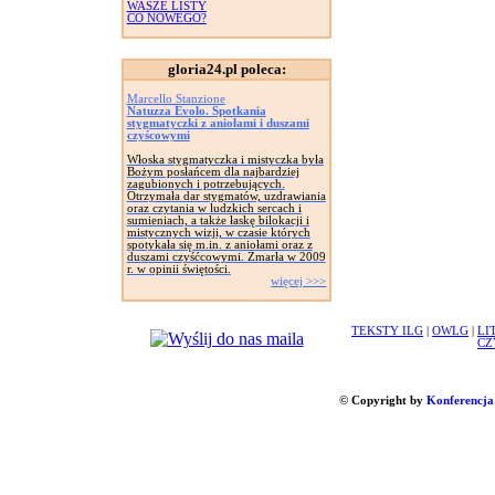
WASZE LISTY
CO NOWEGO?
gloria24.pl poleca:
Marcello Stanzione
Natuzza Evolo. Spotkania
stygmatyczki z aniołami i duszami
czyścowymi
Włoska stygmatyczka i mistyczka była
Bożym posłańcem dla najbardziej
zagubionych i potrzebujących.
Otrzymała dar stygmatów, uzdrawiania
oraz czytania w ludzkich sercach i
sumieniach, a także łaskę bilokacji i
mistycznych wizji, w czasie których
spotykała się m.in. z aniołami oraz z
duszami czyśćcowymi. Zmarła w 2009
r. w opinii świętości.
więcej >>>
TEKSTY ILG
|
OWLG
|
LI
CZ
© Copyright by
Konferencja 