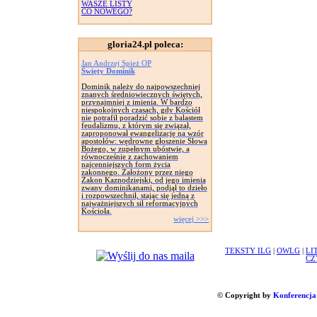
WASZE LISTY
CO NOWEGO?
gloria24.pl poleca:
Jan Andrzej Spież OP
Święty Dominik
Dominik należy do najpowszechniej
znanych średniowiecznych świętych,
przynajmniej z imienia. W bardzo
niespokojnych czasach, gdy Kościół
nie potrafił poradzić sobie z balastem
feudalizmu, z którym się związał,
zaproponował ewangelizację na wzór
apostołów: wędrowne głoszenie Słowa
Bożego, w zupełnym ubóstwie, a
równocześnie z zachowaniem
najcenniejszych form życia
zakonnego. Założony przez niego
Zakon Kaznodziejski, od jego imienia
zwany dominikanami, podjął to dzieło
i rozpowszechnił, stając się jedną z
najważniejszych sił reformacyjnych
Kościoła.
więcej >>>
TEKSTY ILG
|
OWLG
|
LI
CZ
© Copyright by
Konferencja 