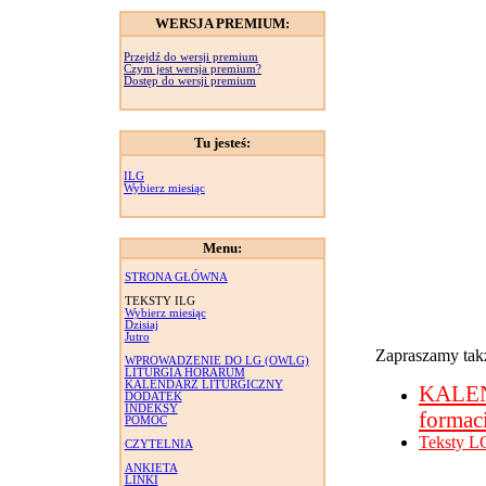
WERSJA PREMIUM:
Przejdź do wersji premium
Czym jest wersja premium?
Dostęp do wersji premium
Tu jesteś:
ILG
Wybierz miesiąc
Menu:
STRONA GŁÓWNA
TEKSTY ILG
Wybierz miesiąc
Dzisiaj
Jutro
Zapraszamy takż
WPROWADZENIE DO LG (OWLG)
LITURGIA HORARUM
KALENDARZ LITURGICZNY
KALE
DODATEK
INDEKSY
formac
POMOC
Teksty L
CZYTELNIA
ANKIETA
LINKI