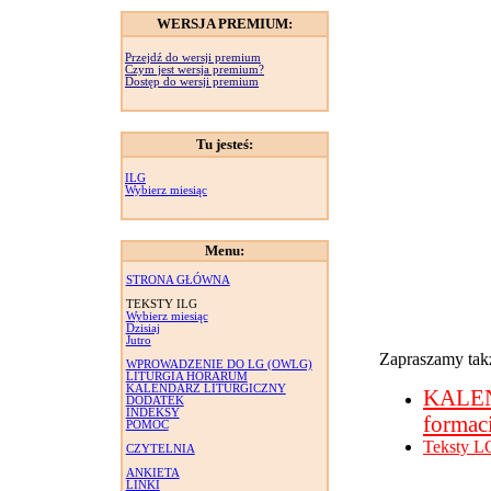
WERSJA PREMIUM:
Przejdź do wersji premium
Czym jest wersja premium?
Dostęp do wersji premium
Tu jesteś:
ILG
Wybierz miesiąc
Menu:
STRONA GŁÓWNA
TEKSTY ILG
Wybierz miesiąc
Dzisiaj
Jutro
Zapraszamy takż
WPROWADZENIE DO LG (OWLG)
LITURGIA HORARUM
KALENDARZ LITURGICZNY
KALE
DODATEK
INDEKSY
formac
POMOC
Teksty L
CZYTELNIA
ANKIETA
LINKI