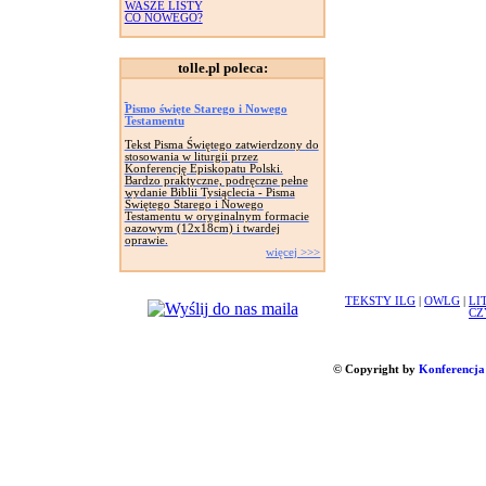
WASZE LISTY
CO NOWEGO?
tolle.pl poleca:
Pismo święte Starego i Nowego
Testamentu
Tekst Pisma Świętego zatwierdzony do
stosowania w liturgii przez
Konferencję Episkopatu Polski.
Bardzo praktyczne, podręczne pełne
wydanie Biblii Tysiąclecia - Pisma
Świętego Starego i Nowego
Testamentu w oryginalnym formacie
oazowym (12x18cm) i twardej
oprawie.
więcej >>>
TEKSTY ILG
|
OWLG
|
LI
CZ
© Copyright by
Konferencja 