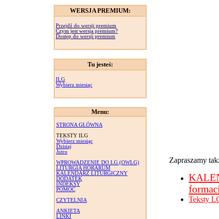
WERSJA PREMIUM:
Przejdź do wersji premium
Czym jest wersja premium?
Dostęp do wersji premium
Tu jesteś:
ILG
Wybierz miesiąc
Menu:
STRONA GŁÓWNA
TEKSTY ILG
Wybierz miesiąc
Dzisiaj
Jutro
Zapraszamy takż
WPROWADZENIE DO LG (OWLG)
LITURGIA HORARUM
KALENDARZ LITURGICZNY
KALE
DODATEK
INDEKSY
formac
POMOC
Teksty L
CZYTELNIA
ANKIETA
LINKI