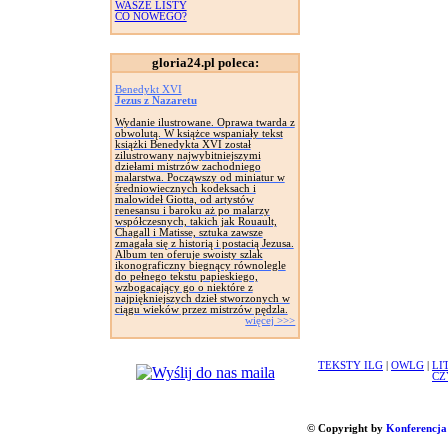
WASZE LISTY
CO NOWEGO?
gloria24.pl poleca:
Benedykt XVI
Jezus z Nazaretu
Wydanie ilustrowane. Oprawa twarda z
obwolutą. W książce wspaniały tekst
książki Benedykta XVI został
zilustrowany najwybitniejszymi
dziełami mistrzów zachodniego
malarstwa. Począwszy od miniatur w
średniowiecznych kodeksach i
malowideł Giotta, od artystów
renesansu i baroku aż po malarzy
współczesnych, takich jak Rouault,
Chagall i Matisse, sztuka zawsze
zmagała się z historią i postacią Jezusa.
Album ten oferuje swoisty szlak
ikonograficzny biegnący równolegle
do pełnego tekstu papieskiego,
wzbogacający go o niektóre z
najpiękniejszych dzieł stworzonych w
ciągu wieków przez mistrzów pędzla.
więcej >>>
TEKSTY ILG
|
OWLG
|
LI
CZ
© Copyright by
Konferencja 