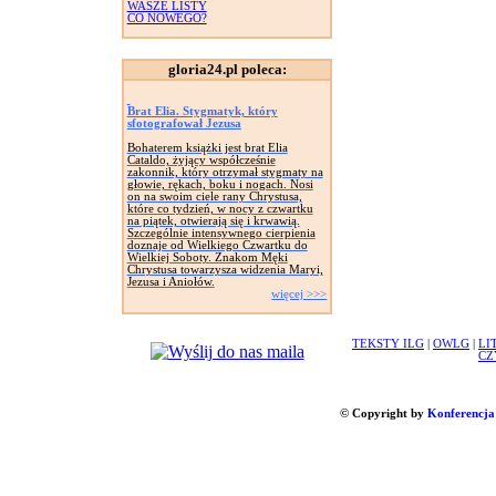
WASZE LISTY
CO NOWEGO?
gloria24.pl poleca:
Brat Elia. Stygmatyk, który
sfotografował Jezusa
Bohaterem książki jest brat Elia
Cataldo, żyjący współcześnie
zakonnik, który otrzymał stygmaty na
głowie, rękach, boku i nogach. Nosi
on na swoim ciele rany Chrystusa,
które co tydzień, w nocy z czwartku
na piątek, otwierają się i krwawią.
Szczególnie intensywnego cierpienia
doznaje od Wielkiego Czwartku do
Wielkiej Soboty. Znakom Męki
Chrystusa towarzysza widzenia Maryi,
Jezusa i Aniołów.
więcej >>>
TEKSTY ILG
|
OWLG
|
LI
CZ
© Copyright by
Konferencja 