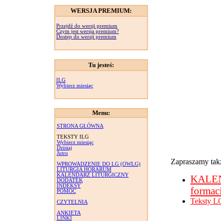
WERSJA PREMIUM:
Przejdź do wersji premium
Czym jest wersja premium?
Dostęp do wersji premium
Tu jesteś:
ILG
Wybierz miesiąc
Menu:
STRONA GŁÓWNA
TEKSTY ILG
Wybierz miesiąc
Dzisiaj
Jutro
Zapraszamy takż
WPROWADZENIE DO LG (OWLG)
LITURGIA HORARUM
KALENDARZ LITURGICZNY
KALE
DODATEK
INDEKSY
formac
POMOC
Teksty L
CZYTELNIA
ANKIETA
LINKI