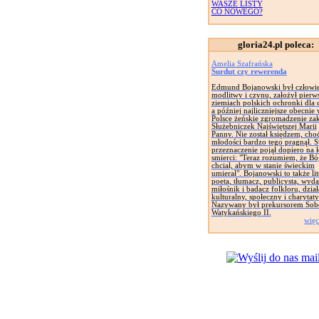
WASZE LISTY
CO NOWEGO?
gloria24.pl poleca:
Amelia Szafrańska
Surdut czy rewerenda
Edmund Bojanowski był człowi
modlitwy i czynu, założył pierw
ziemiach polskich ochronki dla d
a później najliczniejsze obecnie
Polsce żeńskie zgromadzenie za
Służebniczek Najświętszej Marii
Panny. Nie został księdzem, cho
młodości bardzo tego pragnął. 
przeznaczenie pojął dopiero na 
smierci: "Teraz rozumiem, że Bó
chciał, abym w stanie świeckim
umierał". Bojanowski to także lit
poeta, tłumacz, publicysta, wyd
miłośnik i badacz folkloru, dział
kulturalny, społeczny i charytat
Nazywany był prekursorem Sob
Watykańskiego II.
więc