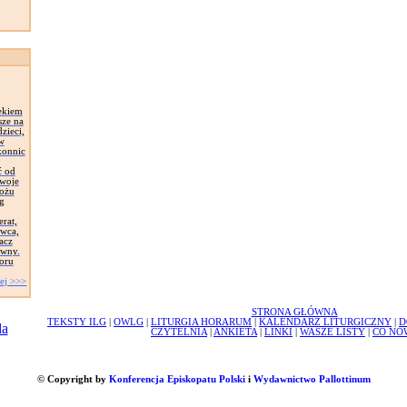
ekiem
sze na
zieci,
 w
konnic
ć od
Swoje
łożu
g
erat,
awca,
acz
ywny.
oru
ej >>>
STRONA GŁÓWNA
TEKSTY ILG
|
OWLG
|
LITURGIA HORARUM
|
KALENDARZ LITURGICZNY
|
D
CZYTELNIA
|
ANKIETA
|
LINKI
|
WASZE LISTY
|
CO NO
© Copyright by
Konferencja Episkopatu Polski
i
Wydawnictwo Pallottinum