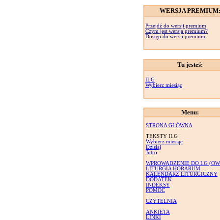
WERSJA PREMIUM
Przejdź do wersji premium
Czym jest wersja premium?
Dostęp do wersji premium
Tu jesteś:
ILG
Wybierz miesiąc
Menu:
STRONA GŁÓWNA
TEKSTY ILG
Wybierz miesiąc
Dzisiaj
Jutro
WPROWADZENIE DO LG (OW
LITURGIA HORARUM
KALENDARZ LITURGICZNY
DODATEK
INDEKSY
POMOC
CZYTELNIA
ANKIETA
LINKI