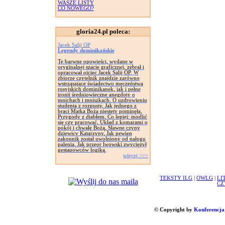
WASZE LISTY
CO NOWEGO?
gloria24.pl poleca:
Jacek Salij OP
Legendy dominikańskie
Te barwne opowieści, wydane w
oryginalnej szacie graficznej, zebrał i
opracował ojciec Jacek Salij OP. W
zbiorze czytelnik znajdzie zarówno
wstrząsające świadectwo męczeństwa
rosyjskich dominikanek, jak i pełne
ironii średniowieczne anegdoty o
mnichach i mniszkach. O uzdrowieniu
studenta z rozpusty, Jak jednego z
braci Matka Boża niestety pominęła,
Przygody z diabłem, Co lepiej: modlić
się czy pracować, Układ z komarami o
pokój i chwałę Bożą, Sławne czyny
dziewicy Katarzyny, Jak pewien
zakonnik został uwolniony od nałogu
palenia, Jak przeor lwowski zwyciężył
gestapowców logiką.
więcej >>>
TEKSTY ILG
|
OWLG
|
LI
CZ
© Copyright by
Konferencja 