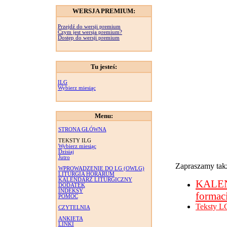
WERSJA PREMIUM:
Przejdź do wersji premium
Czym jest wersja premium?
Dostęp do wersji premium
Tu jesteś:
ILG
Wybierz miesiąc
Menu:
STRONA GŁÓWNA
TEKSTY ILG
Wybierz miesiąc
Dzisiaj
Jutro
Zapraszamy takż
WPROWADZENIE DO LG (OWLG)
LITURGIA HORARUM
KALENDARZ LITURGICZNY
KALE
DODATEK
INDEKSY
formac
POMOC
Teksty L
CZYTELNIA
ANKIETA
LINKI