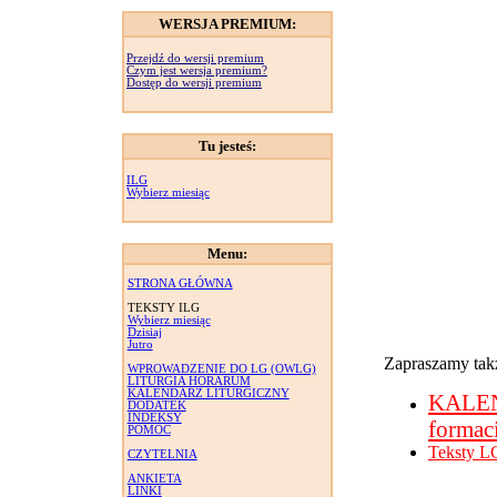
WERSJA PREMIUM:
Przejdź do wersji premium
Czym jest wersja premium?
Dostęp do wersji premium
Tu jesteś:
ILG
Wybierz miesiąc
Menu:
STRONA GŁÓWNA
TEKSTY ILG
Wybierz miesiąc
Dzisiaj
Jutro
Zapraszamy takż
WPROWADZENIE DO LG (OWLG)
LITURGIA HORARUM
KALENDARZ LITURGICZNY
KALE
DODATEK
INDEKSY
formac
POMOC
Teksty L
CZYTELNIA
ANKIETA
LINKI