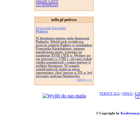
WASZE LISTY
CO NOWEGO?
tolle.pl poleca:
Franciszek Karpiński
Psałterz
W literaturze istnieje wiele tłumaczeń
Psalmów. Wśród nich wyjątkową
pozycję zajmuje Psałterz w przekładzie
Franciszka Karpińskiego, naszego
narodowego poety, żyjącego na
przełomie XVIII i XIX w. Wydany po
raz pierwszy w 1786 r., od razu zyskał
wielką popularność i ważne miejsce w
polskiej literaturze. W czasach
współczesnych został on nieco
zapomniany, choć jeszcze w XX w. był
używany podczas Nieszporów.
więcej >>>
TEKSTY ILG
|
OWLG
|
LI
CZ
© Copyright by
Konferencja 