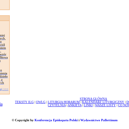
niej
ych,
zo
ciół
astem
,
 wzór
 Słowa
a
go
mienia
dzieło
 z
ych
ej >>>
STRONA GŁÓWNA
TEKSTY ILG
|
OWLG
|
LITURGIA HORARUM
|
KALENDARZ LITURGICZNY
|
D
CZYTELNIA
|
ANKIETA
|
LINKI
|
WASZE LISTY
|
CO NO
© Copyright by
Konferencja Episkopatu Polski
i
Wydawnictwo Pallottinum