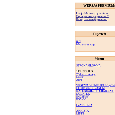
WERSJA PREMIUM
Przejdź do wersji premium
Czym jest wersja premium?
Dostęp do wersji premium
Tu jesteś:
ILG
Wybierz miesiąc
Menu:
STRONA GŁÓWNA
TEKSTY ILG
Wybierz miesiąc
Dzisiaj
Jutro
WPROWADZENIE DO LG (OW
LITURGIA HORARUM
KALENDARZ LITURGICZNY
DODATEK
INDEKSY
POMOC
CZYTELNIA
ANKIETA
LINKI