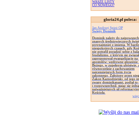
WASZE LISTY
CO NOWEGO?
gloria24.pl poleca:
Jan Andrzej Spież OP
Święty Dominik
Dominik należy do najpowszech
znanych średniowiecznych święt
przynajmniej z imienia. W bard
niespokojnych czasach, gdy Koś
nie potrafił poradzić sobie z bal
feudalizmu, z którym się związał
zaproponował ewangelizację na
apostołów: wędrowne głoszenie
Bożego, w zupełnym ubóstwie, 
równocześnie z zachowaniem
najcenniejszych form życia
zakonnego. Założony przez nie
Zakon Kaznodziejski, od jego i
zwany dominikanami, podjął to 
i rozpowszechnił, stając się jedną
najważniejszych sił reformacyjn
Kościoła.
więc