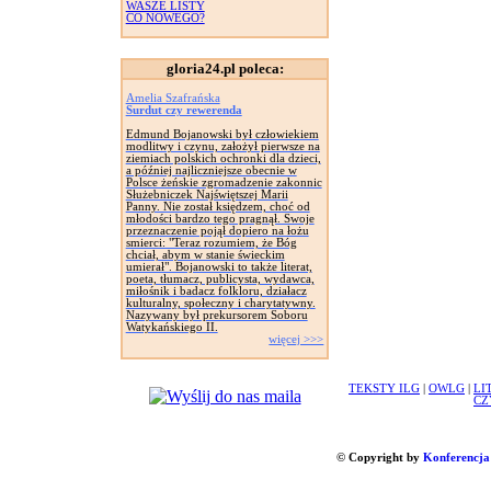
WASZE LISTY
CO NOWEGO?
gloria24.pl poleca:
Amelia Szafrańska
Surdut czy rewerenda
Edmund Bojanowski był człowiekiem
modlitwy i czynu, założył pierwsze na
ziemiach polskich ochronki dla dzieci,
a później najliczniejsze obecnie w
Polsce żeńskie zgromadzenie zakonnic
Służebniczek Najświętszej Marii
Panny. Nie został księdzem, choć od
młodości bardzo tego pragnął. Swoje
przeznaczenie pojął dopiero na łożu
smierci: "Teraz rozumiem, że Bóg
chciał, abym w stanie świeckim
umierał". Bojanowski to także literat,
poeta, tłumacz, publicysta, wydawca,
miłośnik i badacz folkloru, działacz
kulturalny, społeczny i charytatywny.
Nazywany był prekursorem Soboru
Watykańskiego II.
więcej >>>
TEKSTY ILG
|
OWLG
|
LI
CZ
© Copyright by
Konferencja 