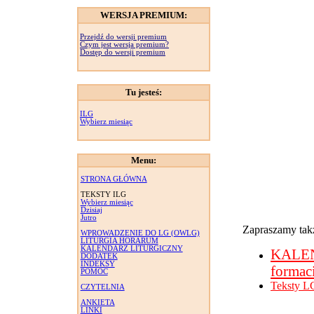
WERSJA PREMIUM:
Przejdź do wersji premium
Czym jest wersja premium?
Dostęp do wersji premium
Tu jesteś:
ILG
Wybierz miesiąc
Menu:
STRONA GŁÓWNA
TEKSTY ILG
Wybierz miesiąc
Dzisiaj
Jutro
Zapraszamy takż
WPROWADZENIE DO LG (OWLG)
LITURGIA HORARUM
KALENDARZ LITURGICZNY
KALE
DODATEK
INDEKSY
formac
POMOC
Teksty L
CZYTELNIA
ANKIETA
LINKI